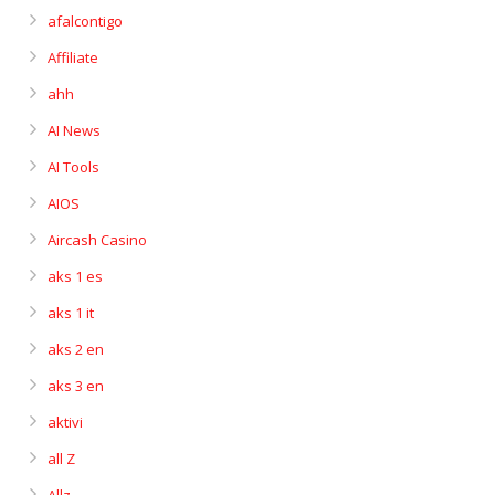
afalcontigo
Affiliate
ahh
AI News
AI Tools
AIOS
Aircash Casino
aks 1 es
aks 1 it
aks 2 en
aks 3 en
aktivi
all Z