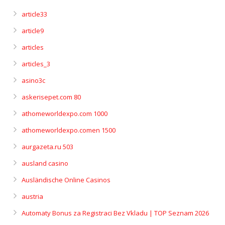
article33
article9
articles
articles_3
asino3c
askerisepet.com 80
athomeworldexpo.com 1000
athomeworldexpo.comen 1500
aurgazeta.ru 503
ausland casino
Ausländische Online Casinos
austria
Automaty Bonus za Registraci Bez Vkladu | TOP Seznam 2026