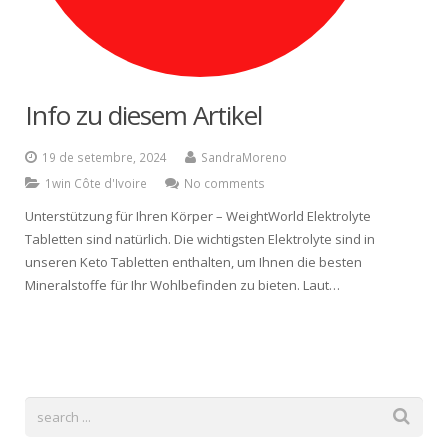
Español
Info zu diesem Artikel
19 de setembre, 2024
SandraMoreno
1win Côte d'Ivoire
No comments
Unterstützung für Ihren Körper – WeightWorld Elektrolyte
Tabletten sind natürlich. Die wichtigsten Elektrolyte sind in
unseren Keto Tabletten enthalten, um Ihnen die besten
Mineralstoffe für Ihr Wohlbefinden zu bieten. Laut…