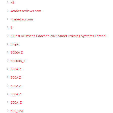
48
4rabet-reviews.com
4rabet.eu.com
5
5 Best AI Fitness Coaches 2026 Smart Training Systems Tested
5 tipů
5000A Z
5000BA_Z
500A Z
500A Z
500A Z
500A Z
500A_Z
500_BAz