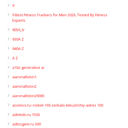
9
9 Best Fitness Trackers for Men 2026, Tested By Fitness
Experts
9050_tr
930A Z
940A Z
A Z
a16z generative ai
aaronallston1
aaronallston2
aaronallston29065
acomics.ru~riobet-193-zerkalo-tekushchiy-adres 100
admtoki.ru 1500
admzgem.ru 300