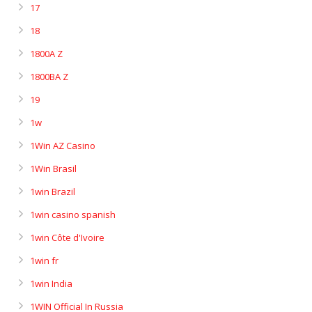
17
18
1800A Z
1800BA Z
19
1w
1Win AZ Casino
1Win Brasil
1win Brazil
1win casino spanish
1win Côte d'Ivoire
1win fr
1win India
1WIN Official In Russia