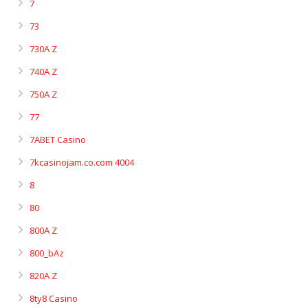
7
73
730A Z
740A Z
750A Z
77
7ABET Casino
7kcasinojam.co.com 4004
8
80
800A Z
800_bAz
820A Z
8ty8 Casino