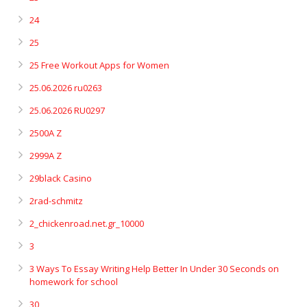
24
25
25 Free Workout Apps for Women
25.06.2026 ru0263
25.06.2026 RU0297
2500A Z
2999A Z
29black Casino
2rad-schmitz
2_chickenroad.net.gr_10000
3
3 Ways To Essay Writing Help Better In Under 30 Seconds on
homework for school
30