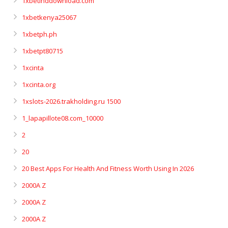
1xbetinddownload.com
1xbetkenya25067
1xbetph.ph
1xbetpt80715
1xcinta
1xcinta.org
1xslots-2026.trakholding.ru 1500
1_lapapillote08.com_10000
2
20
20 Best Apps For Health And Fitness Worth Using In 2026
2000A Z
2000A Z
2000A Z