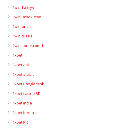
1win Turkiye
1win uzbekistan
1win-br.lat
1winRussia
1wins-br.br.com 1
1xbet
1xbet apk
1xbet arabic
1xbet Bangladesh
1xbet casino BD
1xbet india
1xbet Korea
1xbet KR