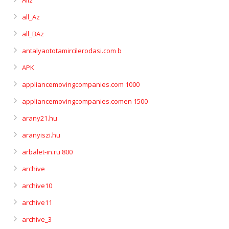
Allz
all_Az
all_BAz
antalyaototamircilerodasi.com b
APK
appliancemovingcompanies.com 1000
appliancemovingcompanies.comen 1500
arany21.hu
aranyiszi.hu
arbalet-in.ru 800
archive
archive10
archive11
archive_3