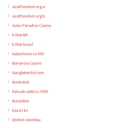
azatfreedom.org a
azatfreedom.org b
Aztec Paradise Casino
b1bet BR
b1bet brazil
balashover.ru 500
Bananzia Casino
banglabet-bd.com
Bankobet
barsuki-adm.ru 1500
Basaribet
baza1.kz
bbrbet colombia