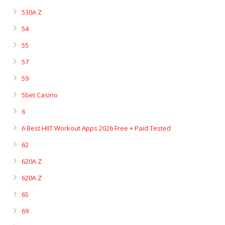
530A Z
54
55
57
59
5bet Casino
6
6 Best HIIT Workout Apps 2026 Free + Paid Tested
62
620A Z
620A Z
65
69