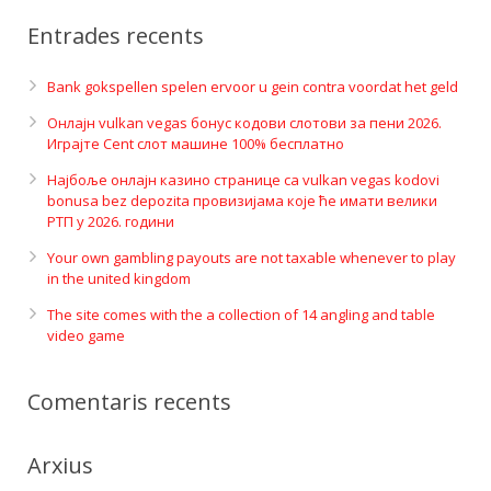
Entrades recents
Bank gokspellen spelen ervoor u gein contra voordat het geld
Онлајн vulkan vegas бонус кодови слотови за пени 2026.
Играјте Cent слот машине 100% бесплатно
Најбоље онлајн казино странице са vulkan vegas kodovi
bonusa bez depozita провизијама које ће имати велики
РТП у 2026. години
Your own gambling payouts are not taxable whenever to play
in the united kingdom
The site comes with the a collection of 14 angling and table
video game
Comentaris recents
Arxius