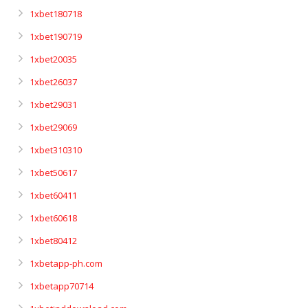
1xbet180718
1xbet190719
1xbet20035
1xbet26037
1xbet29031
1xbet29069
1xbet310310
1xbet50617
1xbet60411
1xbet60618
1xbet80412
1xbetapp-ph.com
1xbetapp70714