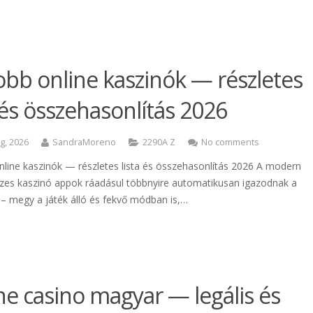
obb online kaszinók — részletes
a és összehasonlítás 2026
g, 2026
SandraMoreno
2290A Z
No comments
nline kaszinók — részletes lista és összehasonlítás 2026 A modern
nzes kaszinó appok ráadásul többnyire automatikusan igazodnak a
 – megy a játék álló és fekvő módban is,…
ne casino magyar — legális és