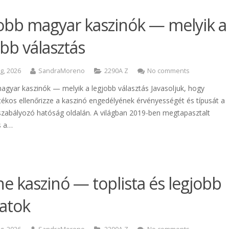
obb magyar kaszinók — melyik a
obb választás
g, 2026
SandraMoreno
2290A Z
No comments
agyar kaszinók — melyik a legjobb választás Javasoljuk, hogy
tékos ellenőrizze a kaszinó engedélyének érvényességét és típusát a
 szabályozó hatóság oldalán. A világban 2019-ben megtapasztalt
s a…
ne kaszinó — toplista és legjobb
latok