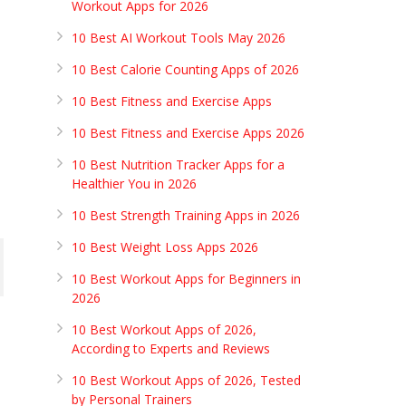
Workout Apps for 2026
10 Best AI Workout Tools May 2026
10 Best Calorie Counting Apps of 2026
10 Best Fitness and Exercise Apps
10 Best Fitness and Exercise Apps 2026
10 Best Nutrition Tracker Apps for a
Healthier You in 2026
10 Best Strength Training Apps in 2026
10 Best Weight Loss Apps 2026
10 Best Workout Apps for Beginners in
2026
10 Best Workout Apps of 2026,
According to Experts and Reviews
10 Best Workout Apps of 2026, Tested
by Personal Trainers