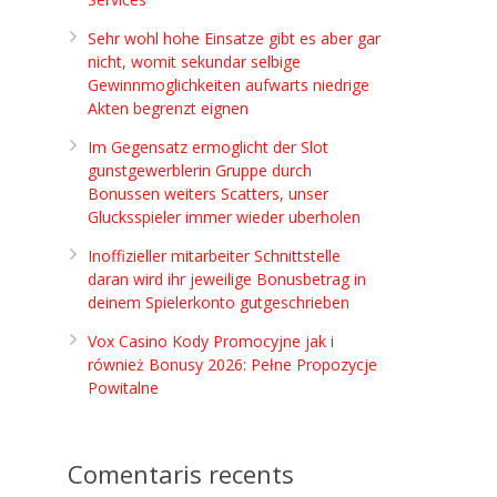
Sehr wohl hohe Einsatze gibt es aber gar
nicht, womit sekundar selbige
Gewinnmoglichkeiten aufwarts niedrige
Akten begrenzt eignen
Im Gegensatz ermoglicht der Slot
gunstgewerblerin Gruppe durch
Bonussen weiters Scatters, unser
Glucksspieler immer wieder uberholen
Inoffizieller mitarbeiter Schnittstelle
daran wird ihr jeweilige Bonusbetrag in
deinem Spielerkonto gutgeschrieben
Vox Casino Kody Promocyjne jak i
również Bonusy 2026: Pełne Propozycje
Powitalne
Comentaris recents