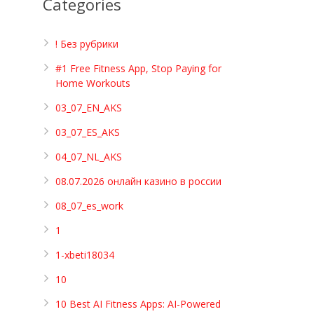
Categories
! Без рубрики
#1 Free Fitness App, Stop Paying for
Home Workouts
03_07_EN_AKS
03_07_ES_AKS
04_07_NL_AKS
08.07.2026 онлайн казино в россии
08_07_es_work
1
1-xbeti18034
10
10 Best AI Fitness Apps: AI-Powered