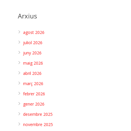
Arxius
agost 2026
juliol 2026
juny 2026
maig 2026
abril 2026
març 2026
febrer 2026
gener 2026
desembre 2025
novembre 2025