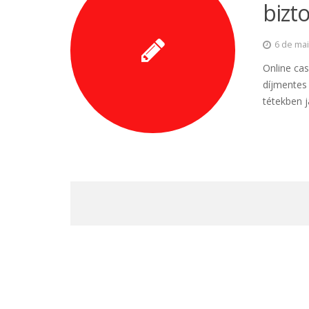
bizt
6 de mai
Online ca
díjmentes
tétekben j