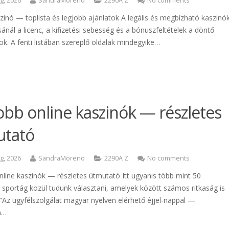
g, 2026
SandraMoreno
2290A Z
No comments
zinó — toplista és legjobb ajánlatok A legális és megbízható kaszinó
sánál a licenc, a kifizetési sebesség és a bónuszfeltételek a döntő
. A fenti listában szereplő oldalak mindegyike…
obb online kaszinók — részletes
utató
g, 2026
SandraMoreno
2290A Z
No comments
line kaszinók — részletes útmutató Itt ugyanis több mint 50
 sportág közül tudunk választani, amelyek között számos ritkaság is
. “Az ügyfélszolgálat magyar nyelven elérhető éjjel-nappal —
m…