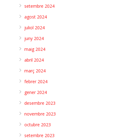
setembre 2024
agost 2024
juliol 2024
juny 2024
maig 2024
abril 2024
març 2024
febrer 2024
gener 2024
desembre 2023
novembre 2023
octubre 2023
setembre 2023