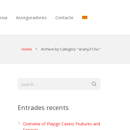
esia
Asseguradores
Contacte
Home
Archive by Category "arany21.hu"
Entrades recents
Overview of Playigo Casino Features and
Services