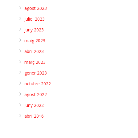
agost 2023
juliol 2023
juny 2023
maig 2023
abril 2023
març 2023
gener 2023
octubre 2022
agost 2022
juny 2022
abril 2016