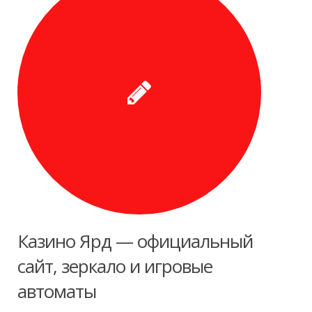
Казино Ярд — официальный
сайт, зеркало и игровые
автоматы