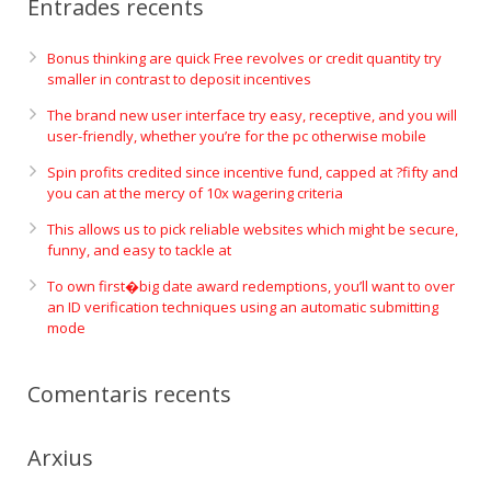
Entrades recents
Bonus thinking are quick Free revolves or credit quantity try
smaller in contrast to deposit incentives
The brand new user interface try easy, receptive, and you will
user-friendly, whether you’re for the pc otherwise mobile
Spin profits credited since incentive fund, capped at ?fifty and
you can at the mercy of 10x wagering criteria
This allows us to pick reliable websites which might be secure,
funny, and easy to tackle at
To own first�big date award redemptions, you’ll want to over
an ID verification techniques using an automatic submitting
mode
Comentaris recents
Arxius