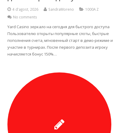
4 d'agost, 2026
SandraMoreno
1000A Z
No comments
Yard Casino зеркало на сегодня для быстрого доступа
Пользователю открыты популярные слоты, быстрые
пополнения счета, мгновенный старт в демо-режиме и
участие в турнирах. После первого депозита игроку
начисляется бонус 150%…