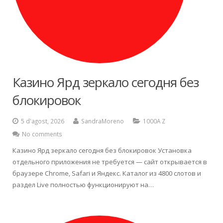
Казино Ярд зеркало сегодня без
блокировок
5 d'agost, 2026
SandraMoreno
1000A Z
No comments
Казино Ярд зеркало сегодня без блокировок Установка
отдельного приложения не требуется — сайт открывается в
браузере Chrome, Safari и Яндекс. Каталог из 4800 слотов и
раздел Live полностью функционируют на…