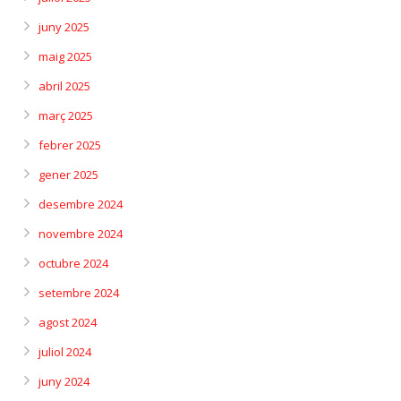
juny 2025
maig 2025
abril 2025
març 2025
febrer 2025
gener 2025
desembre 2024
novembre 2024
octubre 2024
setembre 2024
agost 2024
juliol 2024
juny 2024