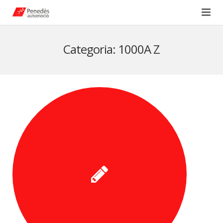
Empresa
Categoria: 1000A Z
Xarxes
Qui som
Serveis
Instal·lacions
Identica
Cotxes de cortesia
Total Rapid Oil Change
Electromecànica
Asseguradores
Xapa i pintura
Contacte
Restauració de vehicles
Pneumàtics
Català