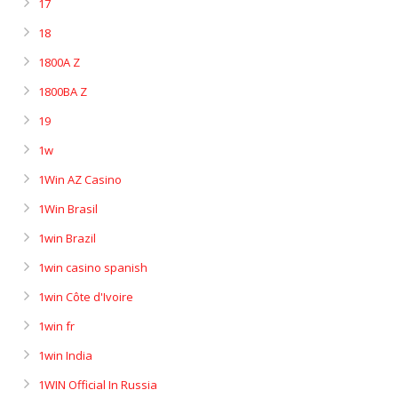
17
18
1800A Z
1800BA Z
19
1w
1Win AZ Casino
1Win Brasil
1win Brazil
1win casino spanish
1win Côte d'Ivoire
1win fr
1win India
1WIN Official In Russia