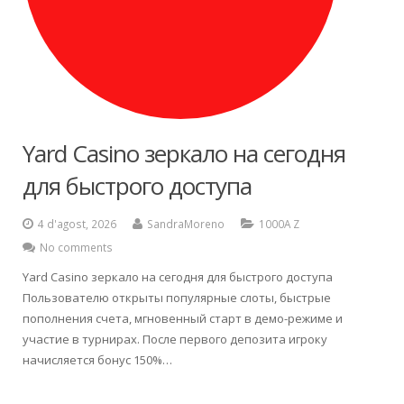
Yard Casino зеркало на сегодня
для быстрого доступа
4 d'agost, 2026
SandraMoreno
1000A Z
No comments
Yard Casino зеркало на сегодня для быстрого доступа
Пользователю открыты популярные слоты, быстрые
пополнения счета, мгновенный старт в демо-режиме и
участие в турнирах. После первого депозита игроку
начисляется бонус 150%…