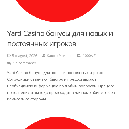
Español
Yard Casino бонусы для новых и
постоянных игроков
5 d'agost, 2026
SandraMoreno
1000A Z
No comments
Yard Casino бонусы для новых и постоянных игроков
Сотрудники отвечают быстро и предоставляют
необходимую информацию по любым вопросам. Процесс
пополнения и вывода происходит в личном кабинете без
комиссий со стороны…