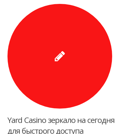
Yard Casino зеркало на сегодня
для быстрого доступа