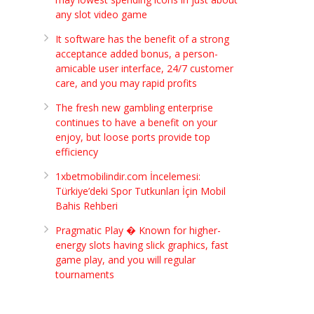
any slot video game
It software has the benefit of a strong
acceptance added bonus, a person-
amicable user interface, 24/7 customer
care, and you may rapid profits
The fresh new gambling enterprise
continues to have a benefit on your
enjoy, but loose ports provide top
efficiency
1xbetmobilindir.com İncelemesi:
Türkiye’deki Spor Tutkunları İçin Mobil
Bahis Rehberi
Pragmatic Play � Known for higher-
energy slots having slick graphics, fast
game play, and you will regular
tournaments