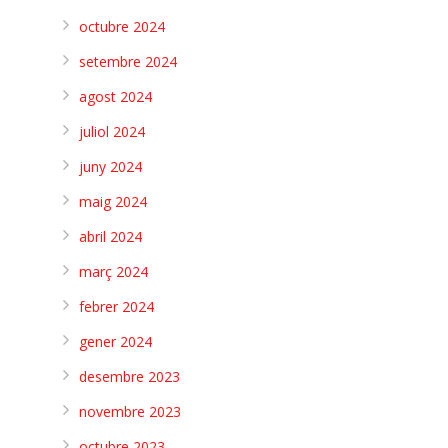
octubre 2024
setembre 2024
agost 2024
juliol 2024
juny 2024
maig 2024
abril 2024
març 2024
febrer 2024
gener 2024
desembre 2023
novembre 2023
octubre 2023