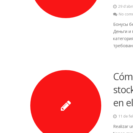
29 d'abri
No com
Бонусы б
Деньги и
категори
требова
Cómo
stoc
en e
11 de fe
Realizar u