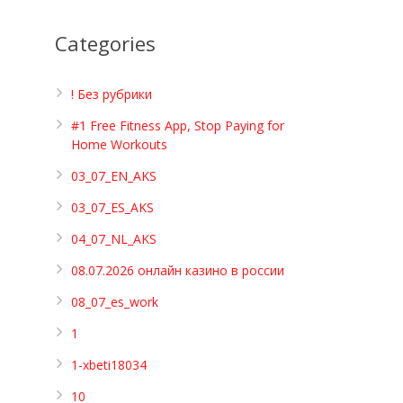
Categories
! Без рубрики
#1 Free Fitness App, Stop Paying for
Home Workouts
03_07_EN_AKS
03_07_ES_AKS
04_07_NL_AKS
08.07.2026 онлайн казино в россии
08_07_es_work
1
1-xbeti18034
10