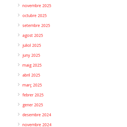
novembre 2025
octubre 2025
setembre 2025
agost 2025
juliol 2025
juny 2025
maig 2025
abril 2025
març 2025
febrer 2025
gener 2025
desembre 2024
novembre 2024