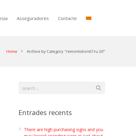
esia
Asseguradores
Contacte
Home
Archive by Category "remontokon67.ru 20"
Entrades recents
There are high purchasing signs and you
may lowest spending icons in just about