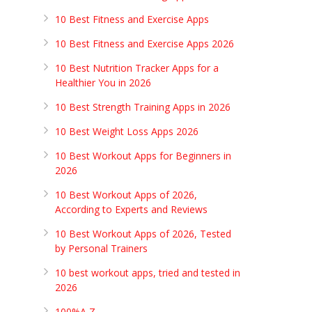
10 Best Fitness and Exercise Apps
10 Best Fitness and Exercise Apps 2026
10 Best Nutrition Tracker Apps for a
Healthier You in 2026
10 Best Strength Training Apps in 2026
10 Best Weight Loss Apps 2026
10 Best Workout Apps for Beginners in
2026
10 Best Workout Apps of 2026,
According to Experts and Reviews
10 Best Workout Apps of 2026, Tested
by Personal Trainers
10 best workout apps, tried and tested in
2026
100%A Z