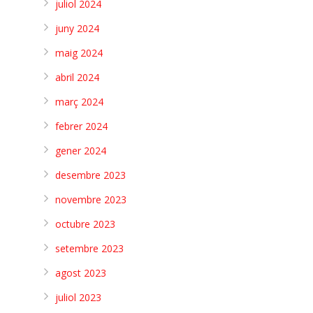
juliol 2024
juny 2024
maig 2024
abril 2024
març 2024
febrer 2024
gener 2024
desembre 2023
novembre 2023
octubre 2023
setembre 2023
agost 2023
juliol 2023