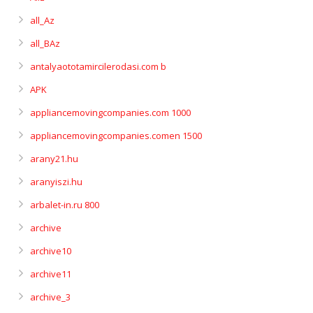
all_Az
all_BAz
antalyaototamircilerodasi.com b
APK
appliancemovingcompanies.com 1000
appliancemovingcompanies.comen 1500
arany21.hu
aranyiszi.hu
arbalet-in.ru 800
archive
archive10
archive11
archive_3