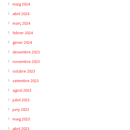
maig 2024
abril 2024
març 2024
febrer 2024
gener 2024
desembre 2023
novembre 2023
octubre 2023
setembre 2023
agost 2023
juliol 2023
juny 2023
maig 2023
abril 2023