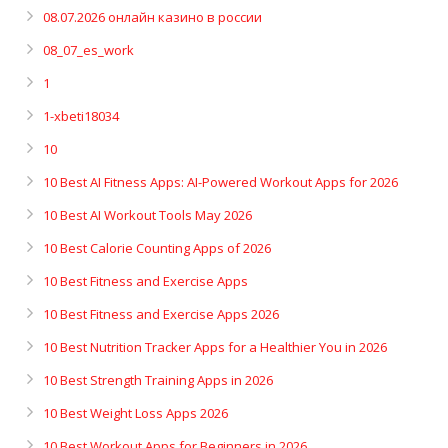
08.07.2026 онлайн казино в россии
08_07_es_work
1
1-xbeti18034
10
10 Best AI Fitness Apps: AI-Powered Workout Apps for 2026
10 Best AI Workout Tools May 2026
10 Best Calorie Counting Apps of 2026
10 Best Fitness and Exercise Apps
10 Best Fitness and Exercise Apps 2026
10 Best Nutrition Tracker Apps for a Healthier You in 2026
10 Best Strength Training Apps in 2026
10 Best Weight Loss Apps 2026
10 Best Workout Apps for Beginners in 2026