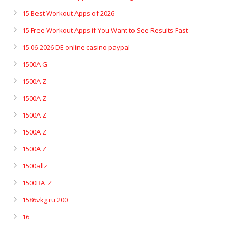
15 Best Workout Apps of 2026
15 Free Workout Apps if You Want to See Results Fast
15.06.2026 DE online casino paypal
1500A G
1500A Z
1500A Z
1500A Z
1500A Z
1500A Z
1500allz
1500BA_Z
1586vkg.ru 200
16