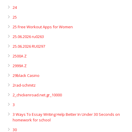
24
25
25 Free Workout Apps for Women
25.06.2026 ru0263
25.06.2026 RU0297
2500A Z
2999A Z
29black Casino
2rad-schmitz
2_chickenroad.net.gr_10000
3
3 Ways To Essay Writing Help Better In Under 30 Seconds on
homework for school
30