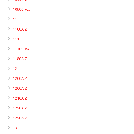
10900_wa
11
1100A Z
111
11700_wa
1180A Z
12
1200A Z
1200A Z
1210A Z
1250A Z
1250A Z
13