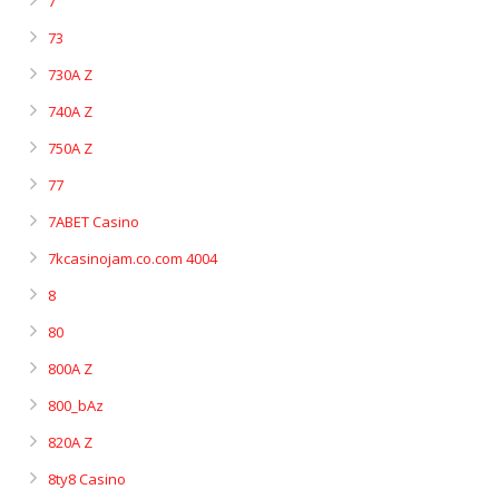
7
73
730A Z
740A Z
750A Z
77
7ABET Casino
7kcasinojam.co.com 4004
8
80
800A Z
800_bAz
820A Z
8ty8 Casino