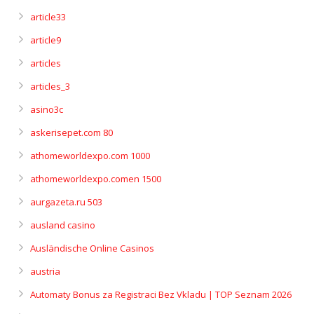
article33
article9
articles
articles_3
asino3c
askerisepet.com 80
athomeworldexpo.com 1000
athomeworldexpo.comen 1500
aurgazeta.ru 503
ausland casino
Ausländische Online Casinos
austria
Automaty Bonus za Registraci Bez Vkladu | TOP Seznam 2026