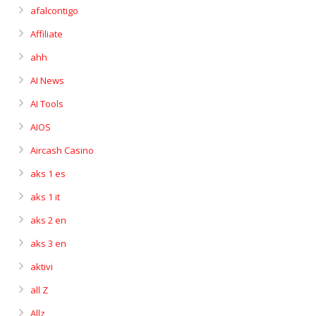
afalcontigo
Affiliate
ahh
AI News
AI Tools
AIOS
Aircash Casino
aks 1 es
aks 1 it
aks 2 en
aks 3 en
aktivi
all Z
Allz