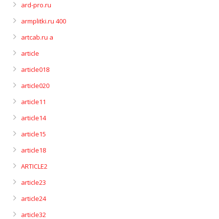
ard-pro.ru
armplitki.ru 400
artcab.ru a
article
article018
article020
article11
article14
article15
article18
ARTICLE2
article23
article24
article32