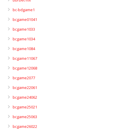
bbrbet mx
bc-bdgame1
bcgame01041
bcgame1033
bcgame1034
bcgame1084
bcgame11067
bcgame12068
bcgame2077
bcgame22061
bcgame24062
bcgame25021
bcgame25063
bcgame26022