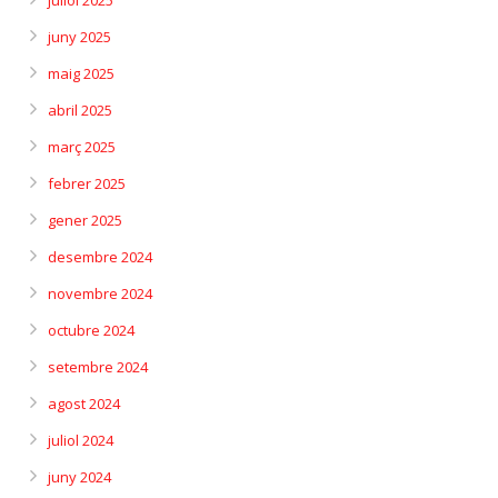
juliol 2025
juny 2025
maig 2025
abril 2025
març 2025
febrer 2025
gener 2025
desembre 2024
novembre 2024
octubre 2024
setembre 2024
agost 2024
juliol 2024
juny 2024