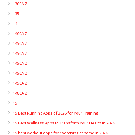
1300A Z
135
14
1400A Z
1450A Z
1450A Z
1450A Z
1450A Z
1450A Z
1480A Z
15
15 Best Running Apps of 2026 for Your Training
15 Best Wellness Apps to Transform Your Health in 2026
15 best workout apps for exercising at home in 2026