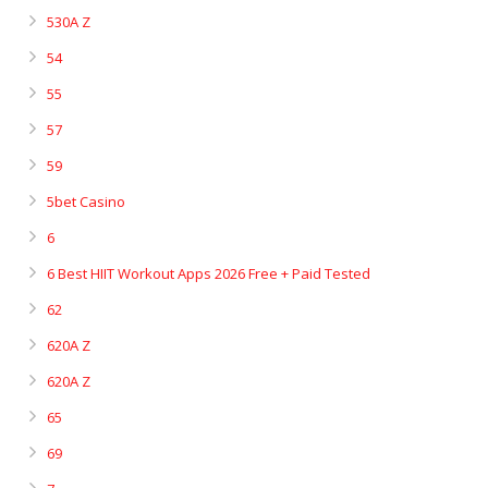
530A Z
54
55
57
59
5bet Casino
6
6 Best HIIT Workout Apps 2026 Free + Paid Tested
62
620A Z
620A Z
65
69