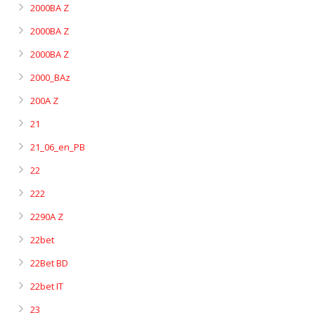
2000BA Z
2000BA Z
2000BA Z
2000_BAz
200A Z
21
21_06_en_PB
22
222
2290A Z
22bet
22Bet BD
22bet IT
23