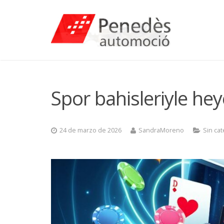
Spor bahisleriyle he
24 de marzo de 2026
SandraMoreno
Sin cat