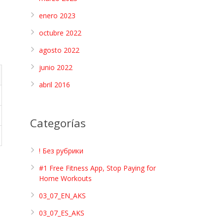
enero 2023
octubre 2022
agosto 2022
junio 2022
abril 2016
Categorías
! Без рубрики
#1 Free Fitness App, Stop Paying for
Home Workouts
03_07_EN_AKS
03_07_ES_AKS