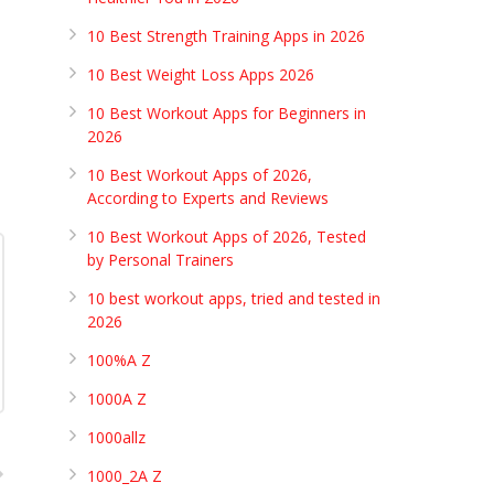
10 Best Strength Training Apps in 2026
10 Best Weight Loss Apps 2026
10 Best Workout Apps for Beginners in
2026
10 Best Workout Apps of 2026,
According to Experts and Reviews
10 Best Workout Apps of 2026, Tested
by Personal Trainers
10 best workout apps, tried and tested in
2026
100%A Z
1000A Z
1000allz
1000_2A Z