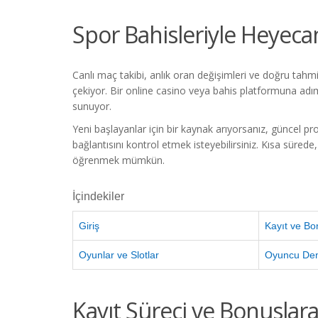
Spor Bahisleriyle Heyeca
Canlı maç takibi, anlık oran değişimleri ve doğru tahm
çekiyor. Bir online casino veya bahis platformuna adım
sunuyor.
Yeni başlayanlar için bir kaynak arıyorsanız, güncel pr
bağlantısını kontrol etmek isteyebilirsiniz. Kısa süred
öğrenmek mümkün.
İçindekiler
Giriş
Kayıt ve Bo
Oyunlar ve Slotlar
Oyuncu Den
Kayıt Süreci ve Bonuslara