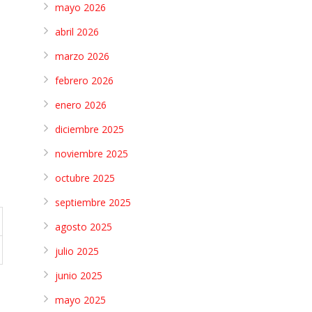
mayo 2026
abril 2026
marzo 2026
febrero 2026
enero 2026
diciembre 2025
noviembre 2025
octubre 2025
septiembre 2025
agosto 2025
julio 2025
junio 2025
mayo 2025