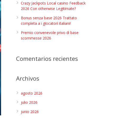
Crazy Jackpots Local casino Feedback
2026 Con otherwise Legitimate?
Bonus senza base 2026 Trattato
completa a i giocatori italiani!
Premio convenevole privo di base
scommesse 2026
Comentarios recientes
Archivos
agosto 2026
julio 2026
junio 2026