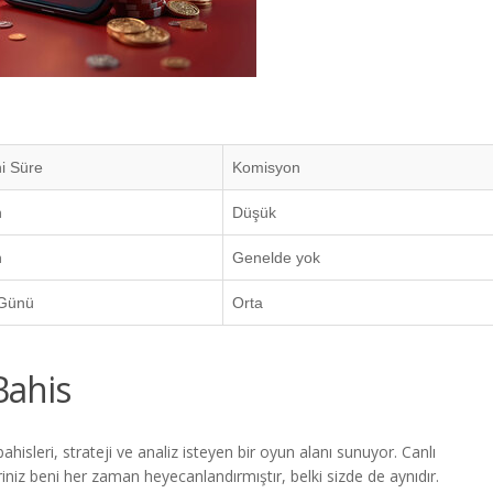
i Süre
Komisyon
n
Düşük
n
Genelde yok
 Günü
Orta
Bahis
hisleri, strateji ve analiz isteyen bir oyun alanı sunuyor. Canlı
iniz beni her zaman heyecanlandırmıştır, belki sizde de aynıdır.