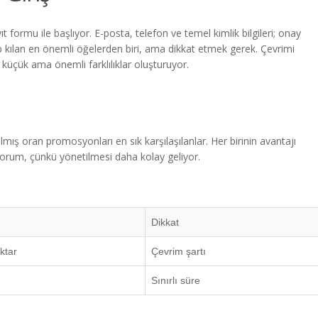
 formu ile başlıyor. E-posta, telefon ve temel kimlik bilgileri; onay
ip kılan en önemli öğelerden biri, ama dikkat etmek gerek. Çevrimi
, küçük ama önemli farklılıklar oluşturuyor.
lmış oran promosyonları en sık karşılaşılanlar. Her birinin avantajı
yorum, çünkü yönetilmesi daha kolay geliyor.
Dikkat
ktar
Çevrim şartı
Sınırlı süre