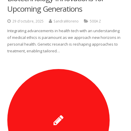
Upcoming Generations
29 d'octubre, 2025
SandraMoreno
500A Z
Integrating advancements in health tech with an understanding
of medical ethics is paramount as we approach new horizons in
personal health. Genetic research is reshaping approaches to
treatment, enabling tailored…