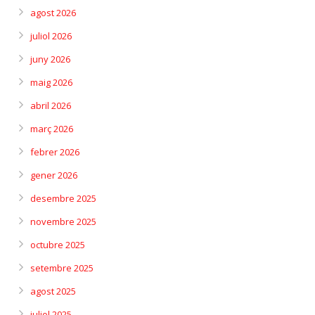
agost 2026
juliol 2026
juny 2026
maig 2026
abril 2026
març 2026
febrer 2026
gener 2026
desembre 2025
novembre 2025
octubre 2025
setembre 2025
agost 2025
juliol 2025