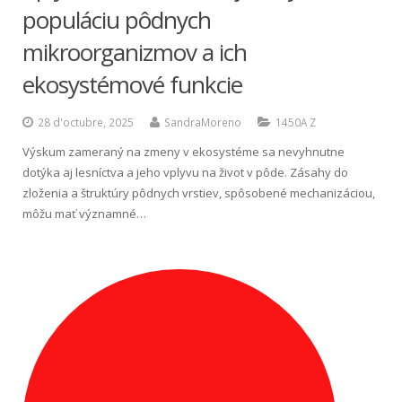
populáciu pôdnych
mikroorganizmov a ich
ekosystémové funkcie
28 d'octubre, 2025
SandraMoreno
1450A Z
Výskum zameraný na zmeny v ekosystéme sa nevyhnutne
dotýka aj lesníctva a jeho vplyvu na život v pôde. Zásahy do
zloženia a štruktúry pôdnych vrstiev, spôsobené mechanizáciou,
môžu mať významné…