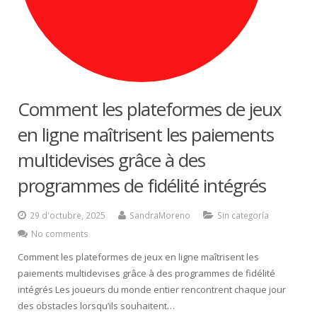
Comment les plateformes de jeux
en ligne maîtrisent les paiements
multidevises grâce à des
programmes de fidélité intégrés
29 d'octubre, 2025
SandraMoreno
Sin categoría
No comments
Comment les plateformes de jeux en ligne maîtrisent les
paiements multidevises grâce à des programmes de fidélité
intégrés Les joueurs du monde entier rencontrent chaque jour
des obstacles lorsqu’ils souhaitent…