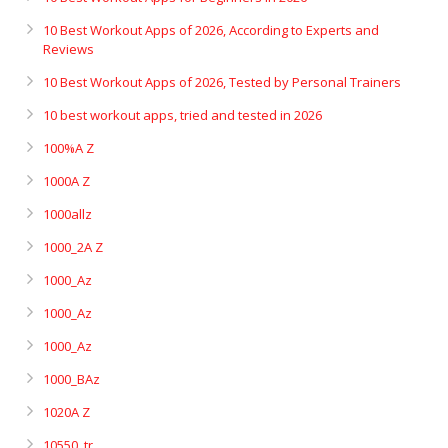
10 Best Workout Apps of 2026, According to Experts and
Reviews
10 Best Workout Apps of 2026, Tested by Personal Trainers
10 best workout apps, tried and tested in 2026
100%A Z
1000A Z
1000allz
1000_2A Z
1000_Az
1000_Az
1000_Az
1000_BAz
1020A Z
10550_tr