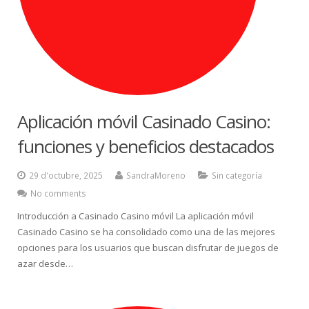
Aplicación móvil Casinado Casino:
funciones y beneficios destacados
29 d'octubre, 2025
SandraMoreno
Sin categoría
No comments
Introducción a Casinado Casino móvil La aplicación móvil
Casinado Casino se ha consolidado como una de las mejores
opciones para los usuarios que buscan disfrutar de juegos de
azar desde…