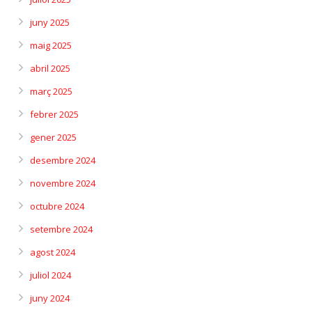
juny 2025
maig 2025
abril 2025
març 2025
febrer 2025
gener 2025
desembre 2024
novembre 2024
octubre 2024
setembre 2024
agost 2024
juliol 2024
juny 2024