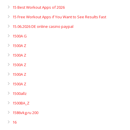
15 Best Workout Apps of 2026
15 Free Workout Apps if You Want to See Results Fast
15.06.2026 DE online casino paypal
1500A G
1500A Z
1500A Z
1500A Z
1500A Z
1500A Z
1500allz
1500BA_Z
1586vkg.ru 200
16