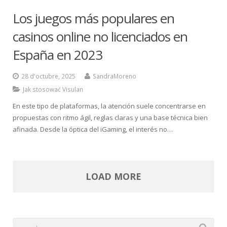
Los juegos más populares en
casinos online no licenciados en
España en 2023
28 d'octubre, 2025
SandraMoreno
Jak stosować Visulan
En este tipo de plataformas, la atención suele concentrarse en
propuestas con ritmo ágil, reglas claras y una base técnica bien
afinada. Desde la óptica del iGaming, el interés no…
LOAD MORE