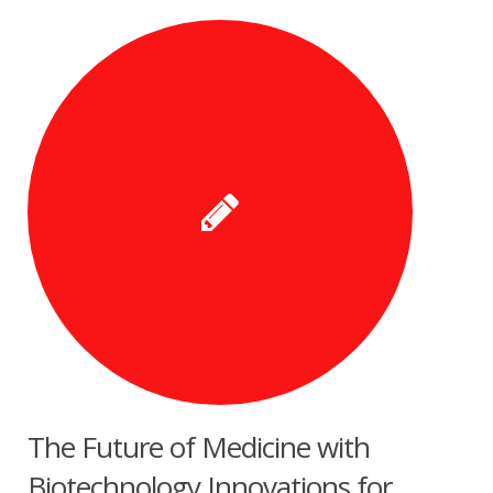
The Future of Medicine with
Biotechnology Innovations for