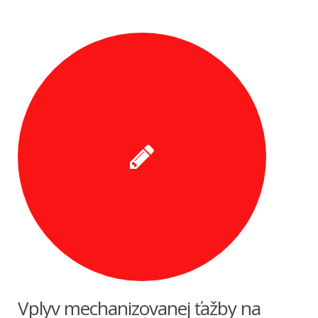
Vplyv mechanizovanej ťažby na