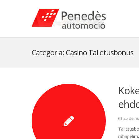
Categoria: Casino Talletusbonus
Koke
ehdo
25 de ma
Talletusb
rahapelim