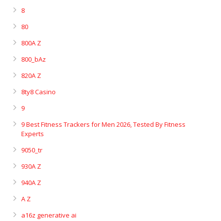
8
80
800A Z
800_bAz
820A Z
8ty8 Casino
9
9 Best Fitness Trackers for Men 2026, Tested By Fitness
Experts
9050_tr
930A Z
940A Z
A Z
a16z generative ai