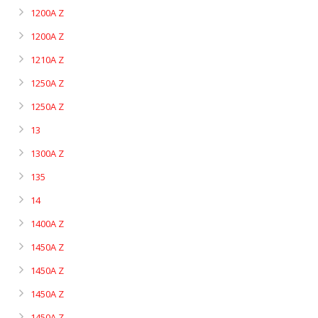
1200A Z
1200A Z
1210A Z
1250A Z
1250A Z
13
1300A Z
135
14
1400A Z
1450A Z
1450A Z
1450A Z
1450A Z