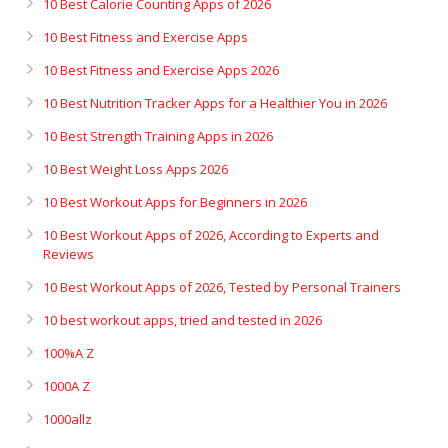
10 Best Calorie Counting Apps of 2026
10 Best Fitness and Exercise Apps
10 Best Fitness and Exercise Apps 2026
10 Best Nutrition Tracker Apps for a Healthier You in 2026
10 Best Strength Training Apps in 2026
10 Best Weight Loss Apps 2026
10 Best Workout Apps for Beginners in 2026
10 Best Workout Apps of 2026, According to Experts and
Reviews
10 Best Workout Apps of 2026, Tested by Personal Trainers
10 best workout apps, tried and tested in 2026
100%A Z
1000A Z
1000allz