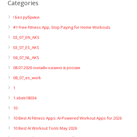
Categories
! Без рубрики
#1 Free Fitness App, Stop Paying for Home Workouts
03_07_EN_AKS
03_07_ES_AKS
04_07_NL_AKS
08.07.2026 онлайн казино в россии
08_07_es_work
1
1-xbeti18034
10
10 Best AI Fitness Apps: AI-Powered Workout Apps for 2026
10 Best AI Workout Tools May 2026