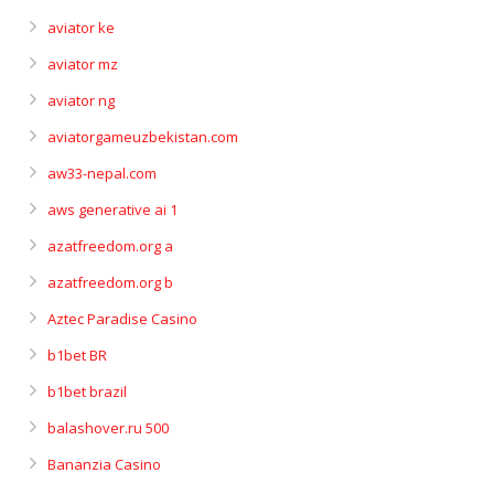
aviator ke
aviator mz
aviator ng
aviatorgameuzbekistan.com
aw33-nepal.com
aws generative ai 1
azatfreedom.org a
azatfreedom.org b
Aztec Paradise Casino
b1bet BR
b1bet brazil
balashover.ru 500
Bananzia Casino