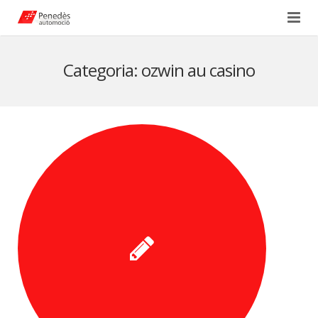
Empresa
Categoria: ozwin au casino
Xarxes
Qui som
Serveis
Instal·lacions
Identica
Cotxes de cortesia
Total Rapid Oil Change
Electromecànica
Asseguradores
Xapa i pintura
Contacte
Restauració de vehicles
Pneumàtics
Català