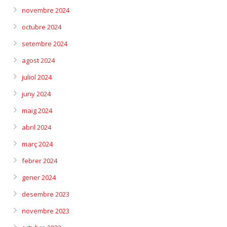
novembre 2024
octubre 2024
setembre 2024
agost 2024
juliol 2024
juny 2024
maig 2024
abril 2024
març 2024
febrer 2024
gener 2024
desembre 2023
novembre 2023