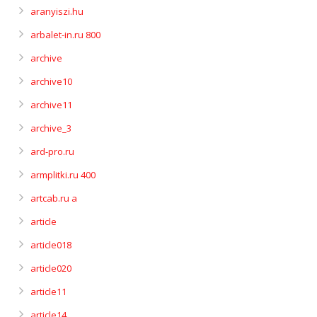
aranyiszi.hu
arbalet-in.ru 800
archive
archive10
archive11
archive_3
ard-pro.ru
armplitki.ru 400
artcab.ru a
article
article018
article020
article11
article14