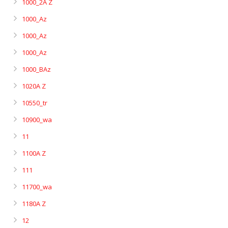
1000_2A Z
1000_Az
1000_Az
1000_Az
1000_BAz
1020A Z
10550_tr
10900_wa
11
1100A Z
111
11700_wa
1180A Z
12