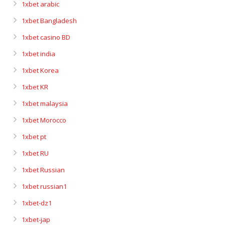
1xbet arabic
1xbet Bangladesh
1xbet casino BD
1xbet india
1xbet Korea
1xbet KR
1xbet malaysia
1xbet Morocco
1xbet pt
1xbet RU
1xbet Russian
1xbet russian1
1xbet-dz1
1xbet-jap