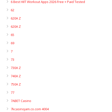
6 Best HIIT Workout Apps 2026 Free + Paid Tested
62
620A Z
620A Z
65
69
7
73
730A Z
740A Z
750A Z
77
7ABET Casino
7kcasinojam.co.com 4004