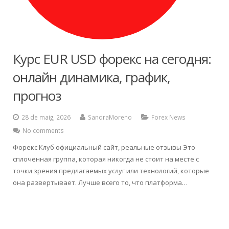
Español
Курс EUR USD форекс на сегодня:
онлайн динамика, график,
прогноз
28 de maig, 2026
SandraMoreno
Forex News
No comments
Форекс Клуб официальный сайт, реальные отзывы Это
сплоченная группа, которая никогда не стоит на месте с
точки зрения предлагаемых услуг или технологий, которые
она развертывает. Лучше всего то, что платформа…