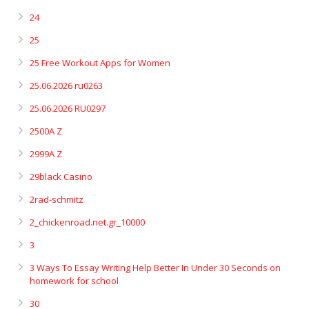
24
25
25 Free Workout Apps for Women
25.06.2026 ru0263
25.06.2026 RU0297
2500A Z
2999A Z
29black Casino
2rad-schmitz
2_chickenroad.net.gr_10000
3
3 Ways To Essay Writing Help Better In Under 30 Seconds on
homework for school
30