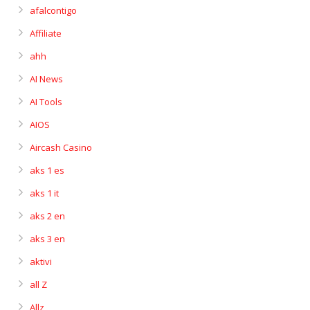
afalcontigo
Affiliate
ahh
AI News
AI Tools
AIOS
Aircash Casino
aks 1 es
aks 1 it
aks 2 en
aks 3 en
aktivi
all Z
Allz