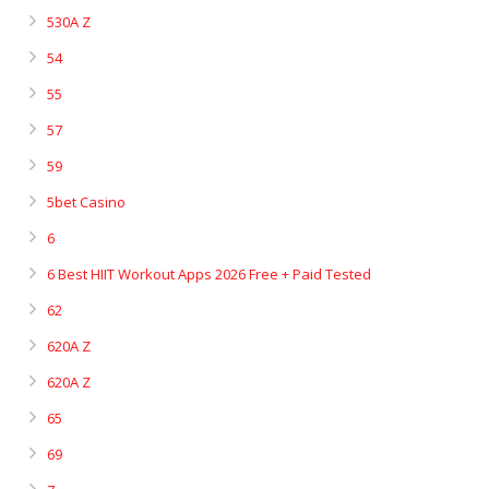
530A Z
54
55
57
59
5bet Casino
6
6 Best HIIT Workout Apps 2026 Free + Paid Tested
62
620A Z
620A Z
65
69