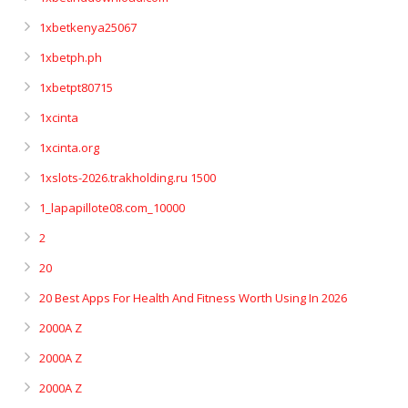
1xbetkenya25067
1xbetph.ph
1xbetpt80715
1xcinta
1xcinta.org
1xslots-2026.trakholding.ru 1500
1_lapapillote08.com_10000
2
20
20 Best Apps For Health And Fitness Worth Using In 2026
2000A Z
2000A Z
2000A Z