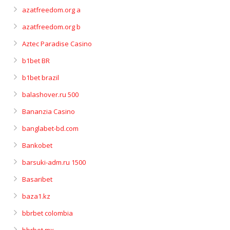
azatfreedom.org a
azatfreedom.org b
Aztec Paradise Casino
b1bet BR
b1bet brazil
balashover.ru 500
Bananzia Casino
banglabet-bd.com
Bankobet
barsuki-adm.ru 1500
Basaribet
baza1.kz
bbrbet colombia