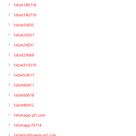
1xbet180718
1xbet190719
1xbet20035
1xbet26037
1xbet29031
1xbet29069
1xbet310310
1xbet50617
1xbet60411
1xbet60618
1xbet80412
1xbetapp-ph.com
1xbetapp70714
1xbetinddownload.com