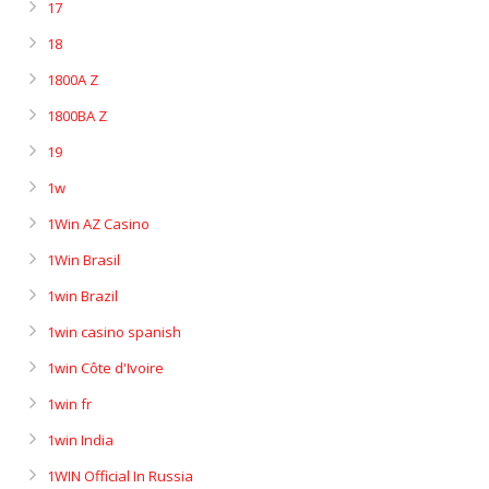
17
18
1800A Z
1800BA Z
19
1w
1Win AZ Casino
1Win Brasil
1win Brazil
1win casino spanish
1win Côte d'Ivoire
1win fr
1win India
1WIN Official In Russia