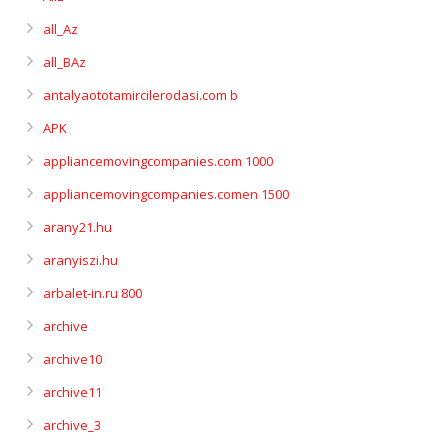
all_Az
all_BAz
antalyaototamircilerodasi.com b
APK
appliancemovingcompanies.com 1000
appliancemovingcompanies.comen 1500
arany21.hu
aranyiszi.hu
arbalet-in.ru 800
archive
archive10
archive11
archive_3