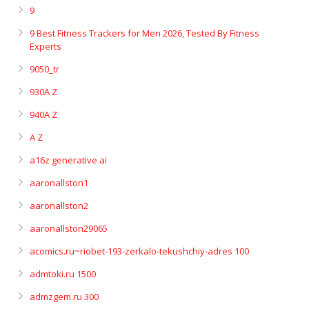
9
9 Best Fitness Trackers for Men 2026, Tested By Fitness
Experts
9050_tr
930A Z
940A Z
A Z
a16z generative ai
aaronallston1
aaronallston2
aaronallston29065
acomics.ru~riobet-193-zerkalo-tekushchiy-adres 100
admtoki.ru 1500
admzgem.ru 300