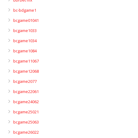
bbrbet mx
bc-bdgame1
bcgame01041
bcgame1033
bcgame1034
bcgame1084
bcgame11067
bcgame12068
bcgame2077
bcgame22061
bcgame24062
bcgame25021
bcgame25063
bcgame26022