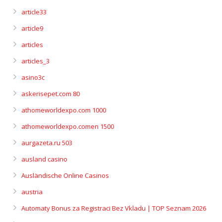
article33
article9
articles
articles_3
asino3c
askerisepet.com 80
athomeworldexpo.com 1000
athomeworldexpo.comen 1500
aurgazeta.ru 503
ausland casino
Ausländische Online Casinos
austria
Automaty Bonus za Registraci Bez Vkladu | TOP Seznam 2026