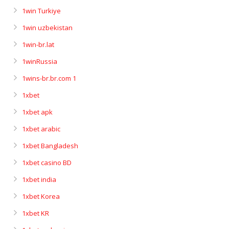
1win Turkiye
1win uzbekistan
1win-br.lat
1winRussia
1wins-br.br.com 1
1xbet
1xbet apk
1xbet arabic
1xbet Bangladesh
1xbet casino BD
1xbet india
1xbet Korea
1xbet KR