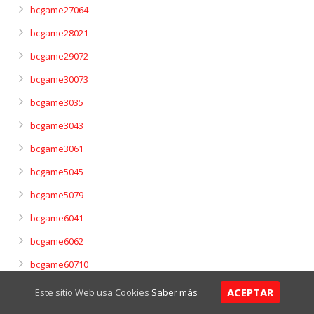
bcgame27064
bcgame28021
bcgame29072
bcgame30073
bcgame3035
bcgame3043
bcgame3061
bcgame5045
bcgame5079
bcgame6041
bcgame6062
bcgame60710
bcgame7042
ACEPTAR
Este sitio Web usa Cookies
Saber más
bcgame7063