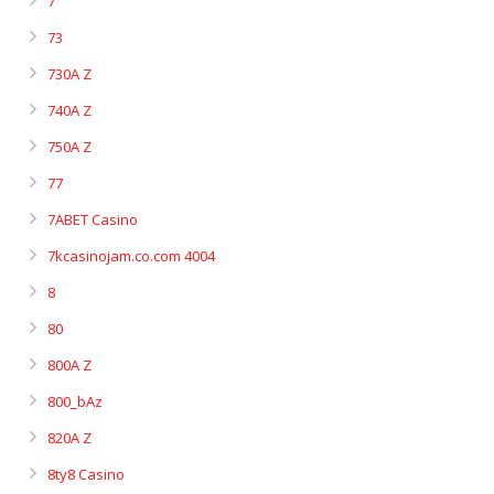
7
73
730A Z
740A Z
750A Z
77
7ABET Casino
7kcasinojam.co.com 4004
8
80
800A Z
800_bAz
820A Z
8ty8 Casino