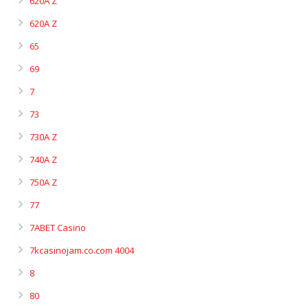
620A Z
620A Z
65
69
7
73
730A Z
740A Z
750A Z
77
7ABET Casino
7kcasinojam.co.com 4004
8
80