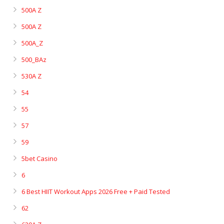
500A Z
500A Z
500A_Z
500_BAz
530A Z
54
55
57
59
5bet Casino
6
6 Best HIIT Workout Apps 2026 Free + Paid Tested
62