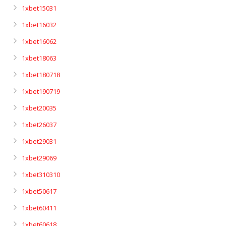
1xbet15031
1xbet16032
1xbet16062
1xbet18063
1xbet180718
1xbet190719
1xbet20035
1xbet26037
1xbet29031
1xbet29069
1xbet310310
1xbet50617
1xbet60411
1xbet60618