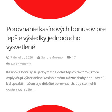
Español
Porovnanie kasínových bonusov pre
lepšie výsledky jednoducho
vysvetlené
7 de juliol, 2026
SandraMoreno
17
No comments
Kasínové bonusy sú jedným z najdôležitejších faktorov, ktoré
ovplyvňujú výber online kasína hráčmi. Rôzne druhy bonusov sú
k dispozícii hráčom a je dôležité porovnať ich, aby ste mohli
dosiahnuť lepšie…