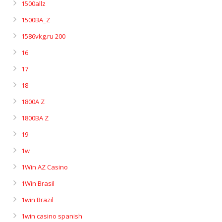
1500allz
1500BA_Z
1586vkg.ru 200
16
17
18
1800A Z
1800BA Z
19
1w
1Win AZ Casino
1Win Brasil
1win Brazil
1win casino spanish