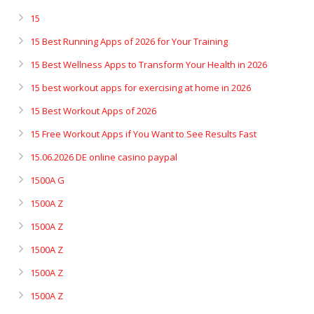
15
15 Best Running Apps of 2026 for Your Training
15 Best Wellness Apps to Transform Your Health in 2026
15 best workout apps for exercising at home in 2026
15 Best Workout Apps of 2026
15 Free Workout Apps if You Want to See Results Fast
15.06.2026 DE online casino paypal
1500A G
1500A Z
1500A Z
1500A Z
1500A Z
1500A Z