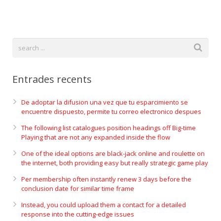
Entrades recents
De adoptar la difusion una vez que tu esparcimiento se
encuentre dispuesto, permite tu correo electronico despues
The following list catalogues position headings off Big-time
Playing that are not any expanded inside the flow
One of the ideal options are black-jack online and roulette on
the internet, both providing easy but really strategic game play
Per membership often instantly renew 3 days before the
conclusion date for similar time frame
Instead, you could upload them a contact for a detailed
response into the cutting-edge issues