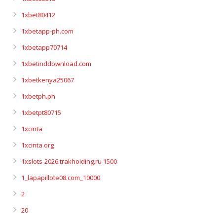
1xbet80412
1xbetapp-ph.com
1xbetapp70714
1xbetinddownload.com
1xbetkenya25067
1xbetph.ph
1xbetpt80715
1xcinta
1xcinta.org
1xslots-2026.trakholding.ru 1500
1_lapapillote08.com_10000
2
20