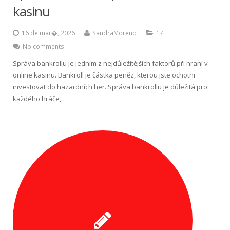
kasinu
16 de mar�, 2026
SandraMoreno
17
No comments
Správa bankrollu je jedním z nejdůležitějších faktorů při hraní v
online kasinu. Bankroll je částka peněz, kterou jste ochotni
investovat do hazardních her. Správa bankrollu je důležitá pro
každého hráče,…