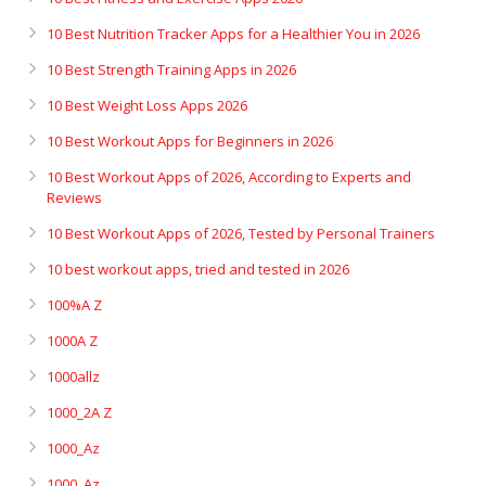
10 Best Nutrition Tracker Apps for a Healthier You in 2026
10 Best Strength Training Apps in 2026
10 Best Weight Loss Apps 2026
10 Best Workout Apps for Beginners in 2026
10 Best Workout Apps of 2026, According to Experts and
Reviews
10 Best Workout Apps of 2026, Tested by Personal Trainers
10 best workout apps, tried and tested in 2026
100%A Z
1000A Z
1000allz
1000_2A Z
1000_Az
1000_Az