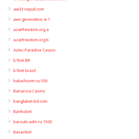
aw33-nepal.com
aws generative ai 1
azatfreedom.org a
azatfreedom.org b
Aztec Paradise Casino
b1bet BR
b1bet brazil
balashover.ru 500
Bananzia Casino
banglabet-bd.com
Bankobet
barsuki-adm.ru 1500
Basaribet