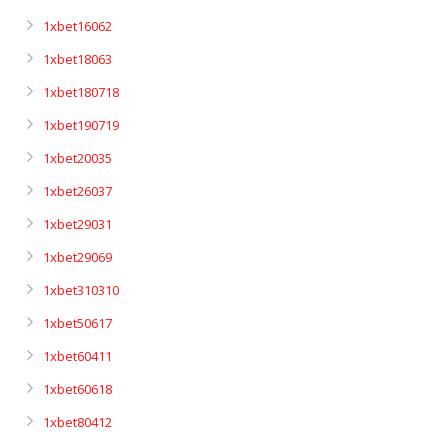
1xbet16062
1xbet18063
1xbet180718
1xbet190719
1xbet20035
1xbet26037
1xbet29031
1xbet29069
1xbet310310
1xbet50617
1xbet60411
1xbet60618
1xbet80412