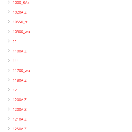
1000_BAz
1020A Z
10550_tr
10900_wa
11
1100A Z
111
11700_wa
1180A Z
12
1200A Z
1200A Z
1210A Z
1250A Z