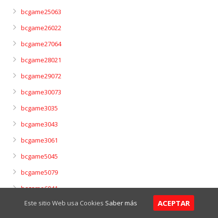
bcgame25063
bcgame26022
bcgame27064
bcgame28021
bcgame29072
bcgame30073
bcgame3035
bcgame3043
bcgame3061
bcgame5045
bcgame5079
bcgame6041
ACEPTAR
Este sitio Web usa Cookies
Saber más
bcgame6062