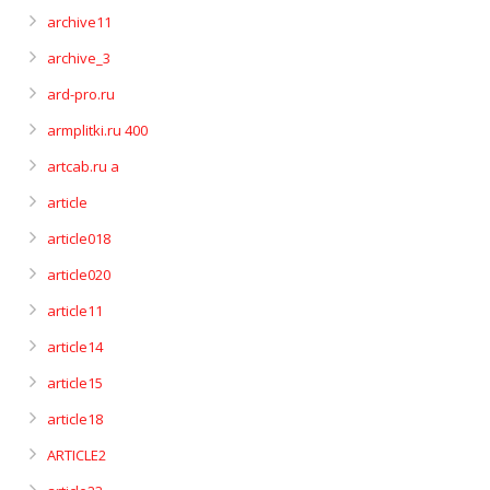
archive11
archive_3
ard-pro.ru
armplitki.ru 400
artcab.ru a
article
article018
article020
article11
article14
article15
article18
ARTICLE2