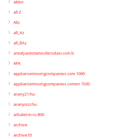
aktivi
all Z
Allz
all_Az
all_BAz
antalyaototamircilerodasi.com b
APK
appliancemovingcompanies.com 1000
appliancemovingcompanies.comen 1500
arany21.hu
aranyiszi.hu
arbalet-in.ru 800
archive
archive10