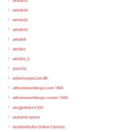
article23
article24
article32
article33
article9
articles
articles_3
asino3c
askerisepet.com 80
athomeworldexpo.com 1000
athomeworldexpo.comen 1500
aurgazeta.ru 503
ausland casino
Ausländische Online Casinos