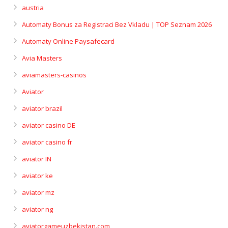
austria
Automaty Bonus za Registraci Bez Vkladu | TOP Seznam 2026
Automaty Online Paysafecard
Avia Masters
aviamasters-casinos
Aviator
aviator brazil
aviator casino DE
aviator casino fr
aviator IN
aviator ke
aviator mz
aviator ng
aviatorgameuzbekistan.com