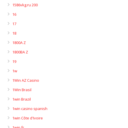
1586vkg.ru 200
16
17
18
1800A Z
1800BA Z
19
1w
1Win AZ Casino
1Win Brasil
1win Brazil
1win casino spanish
1win Côte d'Ivoire
1win fr