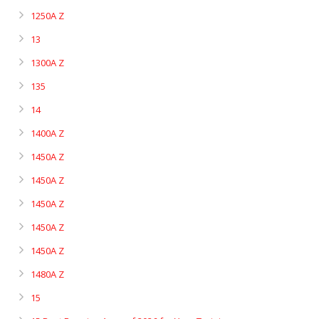
1250A Z
13
1300A Z
135
14
1400A Z
1450A Z
1450A Z
1450A Z
1450A Z
1450A Z
1480A Z
15