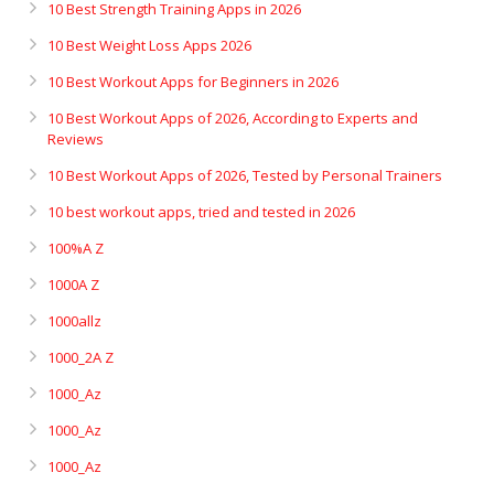
10 Best Strength Training Apps in 2026
10 Best Weight Loss Apps 2026
10 Best Workout Apps for Beginners in 2026
10 Best Workout Apps of 2026, According to Experts and
Reviews
10 Best Workout Apps of 2026, Tested by Personal Trainers
10 best workout apps, tried and tested in 2026
100%A Z
1000A Z
1000allz
1000_2A Z
1000_Az
1000_Az
1000_Az