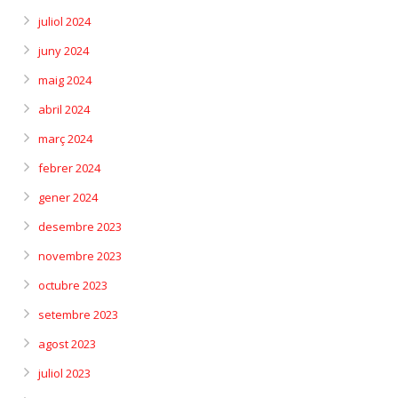
juliol 2024
juny 2024
maig 2024
abril 2024
març 2024
febrer 2024
gener 2024
desembre 2023
novembre 2023
octubre 2023
setembre 2023
agost 2023
juliol 2023