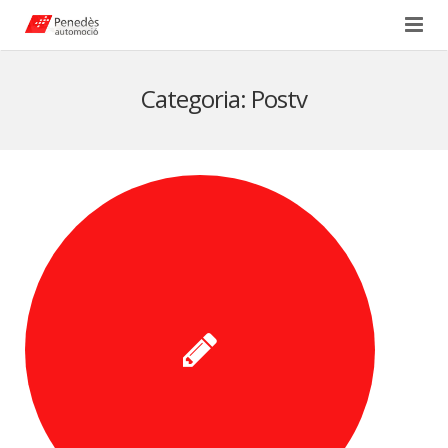
Empresa
Categoria: Postv
Xarxes
Qui som
Serveis
Instal·lacions
Identica
Cotxes de cortesia
Total Rapid Oil Change
Electromecànica
Asseguradores
Xapa i pintura
Contacte
Restauració de vehicles
Pneumàtics
Català