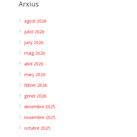
Arxius
agost 2026
juliol 2026
juny 2026
maig 2026
abril 2026
març 2026
febrer 2026
gener 2026
desembre 2025
novembre 2025
octubre 2025