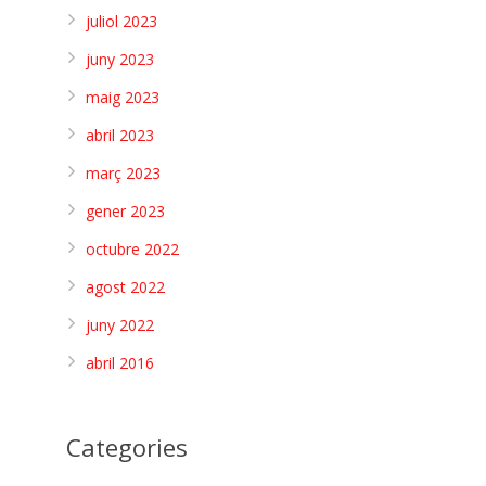
juliol 2023
juny 2023
maig 2023
abril 2023
març 2023
gener 2023
octubre 2022
agost 2022
juny 2022
abril 2016
Categories