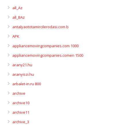
all_Az
all_BAz
antalyaototamircilerodasi.com b
APK
appliancemovingcompanies.com 1000
appliancemovingcompanies.comen 1500
arany21.hu
aranyiszi.hu
arbalet-in.ru 800
archive
archive10
archive11
archive_3