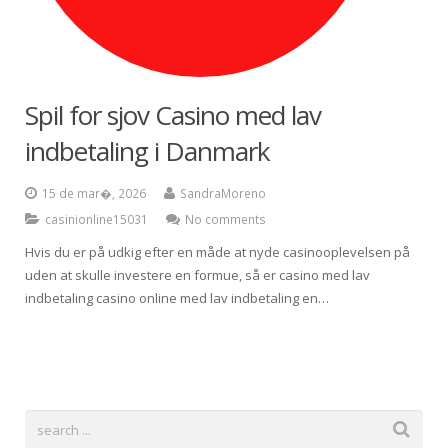
Español
Spil for sjov Casino med lav
indbetaling i Danmark
15 de mar�, 2026
SandraMoreno
casinionline15031
No comments
Hvis du er på udkig efter en måde at nyde casinooplevelsen på
uden at skulle investere en formue, så er casino med lav
indbetaling casino online med lav indbetaling en…