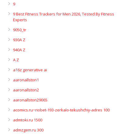
9
9 Best Fitness Trackers for Men 2026, Tested By Fitness
Experts
9050_tr
930A Z
940A Z
A Z
a16z generative ai
aaronallston1
aaronallston2
aaronallston29065
acomics.ru~riobet-193-zerkalo-tekushchiy-adres 100
admtoki.ru 1500
admzgem.ru 300