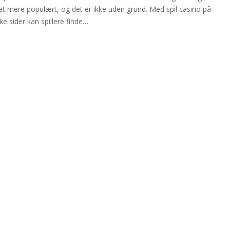
et mere populært, og det er ikke uden grund. Med spil casino på
e sider kan spillere finde…