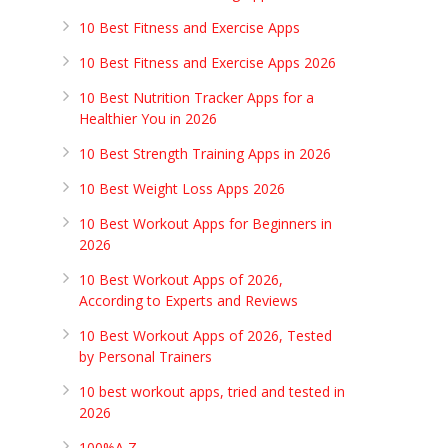
10 Best Fitness and Exercise Apps
10 Best Fitness and Exercise Apps 2026
10 Best Nutrition Tracker Apps for a
Healthier You in 2026
10 Best Strength Training Apps in 2026
10 Best Weight Loss Apps 2026
10 Best Workout Apps for Beginners in
2026
10 Best Workout Apps of 2026,
According to Experts and Reviews
10 Best Workout Apps of 2026, Tested
by Personal Trainers
10 best workout apps, tried and tested in
2026
100%A Z