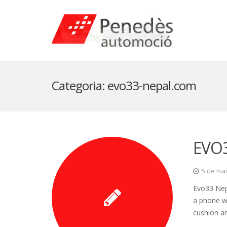
Categoria: evo33-nepal.com
EVO
5 de mai
Evo33 Nep
a phone w
cushion a