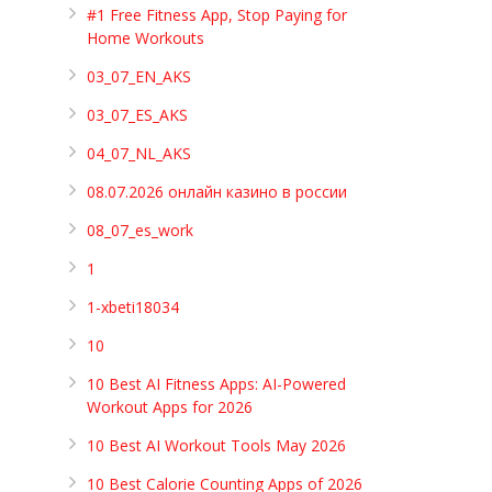
#1 Free Fitness App, Stop Paying for
Home Workouts
03_07_EN_AKS
03_07_ES_AKS
04_07_NL_AKS
08.07.2026 онлайн казино в россии
08_07_es_work
1
1-xbeti18034
10
10 Best AI Fitness Apps: AI-Powered
Workout Apps for 2026
10 Best AI Workout Tools May 2026
10 Best Calorie Counting Apps of 2026