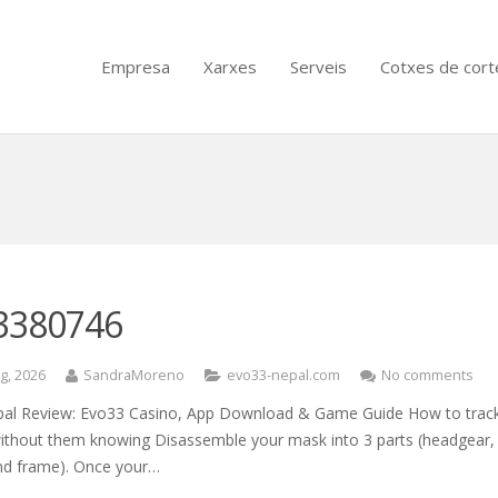
Empresa
Xarxes
Serveis
Cotxes de cort
3380746
g, 2026
SandraMoreno
evo33-nepal.com
No comments
al Review: Evo33 Casino, App Download & Game Guide How to trac
ithout them knowing Disassemble your mask into 3 parts (headgear,
nd frame). Once your…