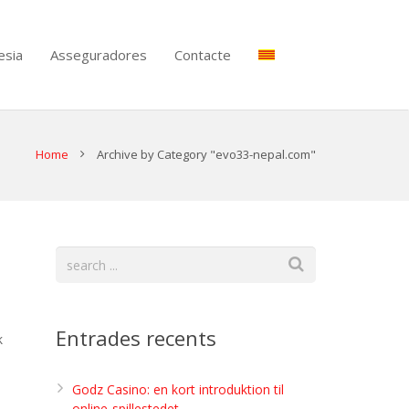
esia
Asseguradores
Contacte
Home
Archive by Category "evo33-nepal.com"
Entrades recents
k
Godz Casino: en kort introduktion til
online-spillestedet