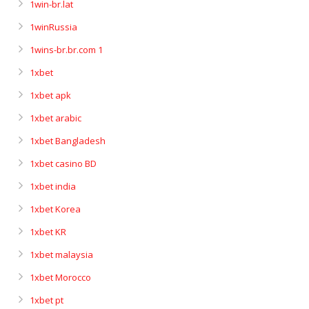
1win-br.lat
1winRussia
1wins-br.br.com 1
1xbet
1xbet apk
1xbet arabic
1xbet Bangladesh
1xbet casino BD
1xbet india
1xbet Korea
1xbet KR
1xbet malaysia
1xbet Morocco
1xbet pt