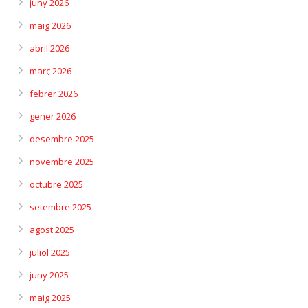
juny 2026
maig 2026
abril 2026
març 2026
febrer 2026
gener 2026
desembre 2025
novembre 2025
octubre 2025
setembre 2025
agost 2025
juliol 2025
juny 2025
maig 2025