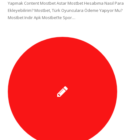
Yapmak Content Mostbet Astar Mostbet Hesabıma Nasıl Para
Ekleyebilirim? Mostbet, Türk Oyunculara Ödeme Yapıyor Mu?
Mostbet Indir Apk Mostbet’te Spor…