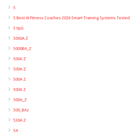
5
5 Best AI Fitness Coaches 2026 Smart Training Systems Tested
5 tipů
5000A Z
5000BA_Z
500A Z
500A Z
500A Z
500A Z
500A_Z
500_BAz
530A Z
54