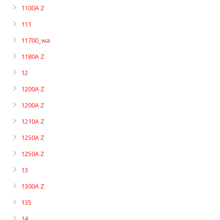
1100A Z
111
11700_wa
1180A Z
12
1200A Z
1200A Z
1210A Z
1250A Z
1250A Z
13
1300A Z
135
14