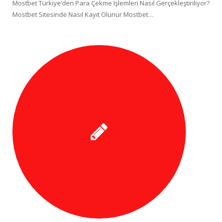
Mostbet Türkiye’den Para Çekme Işlemleri Nasıl Gerçekleştiriliyor?
Mostbet Sitesinde Nasıl Kayıt Olunur Mostbet…