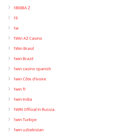
1800BA Z
19
1w
1Win AZ Casino
1Win Brasil
1win Brazil
1win casino spanish
1win Côte d'Ivoire
1win fr
1win India
1WIN Official In Russia
1win Turkiye
1win uzbekistan