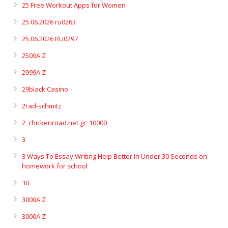
25 Free Workout Apps for Women
25.06.2026 ru0263
25.06.2026 RU0297
2500A Z
2999A Z
29black Casino
2rad-schmitz
2_chickenroad.net.gr_10000
3
3 Ways To Essay Writing Help Better In Under 30 Seconds on
homework for school
30
3000A Z
3000A Z