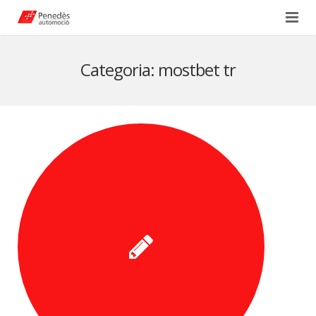
Empresa
Categoria: mostbet tr
Xarxes
Qui som
Serveis
Instal·lacions
Identica
Cotxes de cortesia
Total Rapid Oil Change
Electromecànica
Asseguradores
Xapa i pintura
Contacte
Restauració de vehicles
Pneumàtics
Català