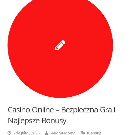
Casino Online – Bezpieczna Gra i
Najlepsze Bonusy
6 de juliol, 2026
SandraMoreno
iGaming