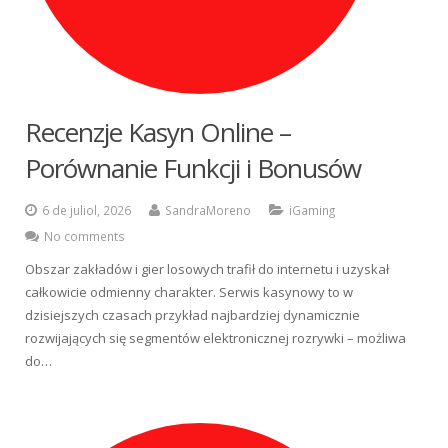
Recenzje Kasyn Online –
Porównanie Funkcji i Bonusów
6 de juliol, 2026
SandraMoreno
iGaming
No comments
Obszar zakładów i gier losowych trafił do internetu i uzyskał
całkowicie odmienny charakter. Serwis kasynowy to w
dzisiejszych czasach przykład najbardziej dynamicznie
rozwijających się segmentów elektronicznej rozrywki – możliwa
do…