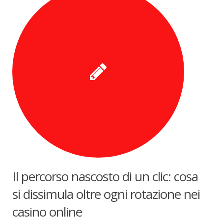
Il percorso nascosto di un clic: cosa
si dissimula oltre ogni rotazione nei
casino online