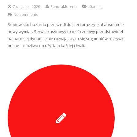
7 de juliol, 2026
SandraMoreno
iGaming
No comments
Środowisko hazardu przeszedł do sieci oraz zyskał absolutnie
nowy wymiar. Serwis kasynowy to dziś czołowy przedstawiciel
najbardziej dynamicznie rozwijających się segmentów rozrywki
online – możliwa do użycia o każdej chwili…