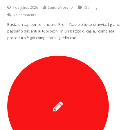
7 de juliol, 2026
SandraMoreno
iGaming
No comments
Basta un tap per cominciare. Premi l’tasto e tutto si avvia. I grafici
passano davanti ai tuoi occhi. In un battito di ciglia, l’completa
procedura è già completata. Quello che…