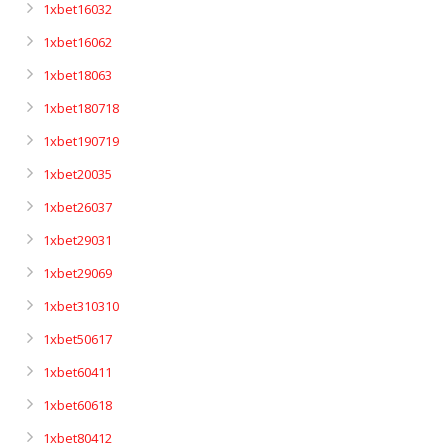
1xbet16032
1xbet16062
1xbet18063
1xbet180718
1xbet190719
1xbet20035
1xbet26037
1xbet29031
1xbet29069
1xbet310310
1xbet50617
1xbet60411
1xbet60618
1xbet80412