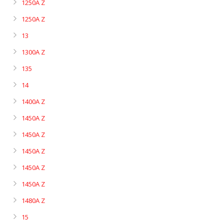
1250A Z
1250A Z
13
1300A Z
135
14
1400A Z
1450A Z
1450A Z
1450A Z
1450A Z
1450A Z
1480A Z
15