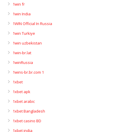
1win fr
1win India
1WIN Official In Russia
1win Turkiye
1win uzbekistan
1win-br.lat
1winRussia
1wins-br.br.com 1
1xbet
1xbet apk
1xbet arabic
1xbet Bangladesh
1xbet casino BD
1xbet india