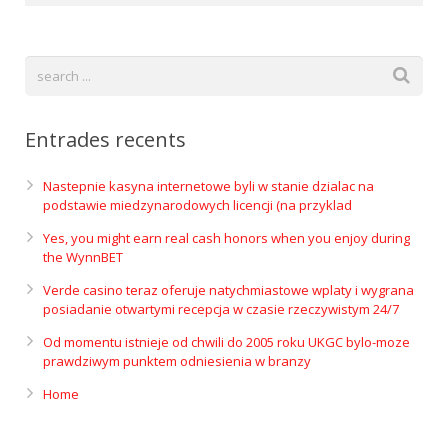
Entrades recents
Nastepnie kasyna internetowe byli w stanie dzialac na
podstawie miedzynarodowych licencji (na przyklad
Yes, you might earn real cash honors when you enjoy during
the WynnBET
Verde casino teraz oferuje natychmiastowe wplaty i wygrana
posiadanie otwartymi recepcja w czasie rzeczywistym 24/7
Od momentu istnieje od chwili do 2005 roku UKGC bylo-moze
prawdziwym punktem odniesienia w branzy
Home