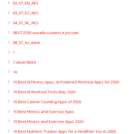
03_07_EN_AKS
03_07_ES_AKS
04_07_NL_AKS
08.07.2026 онлайн казино в россии
08_07_es_work
1
1-xbeti18034
10
10 Best AI Fitness Apps: AI-Powered Workout Apps for 2026
10 Best AI Workout Tools May 2026
10 Best Calorie Counting Apps of 2026
10 Best Fitness and Exercise Apps
10 Best Fitness and Exercise Apps 2026
10 Best Nutrition Tracker Apps for a Healthier You in 2026