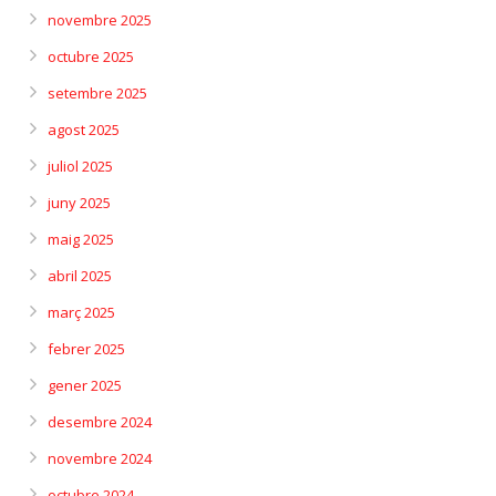
novembre 2025
octubre 2025
setembre 2025
agost 2025
juliol 2025
juny 2025
maig 2025
abril 2025
març 2025
febrer 2025
gener 2025
desembre 2024
novembre 2024
octubre 2024