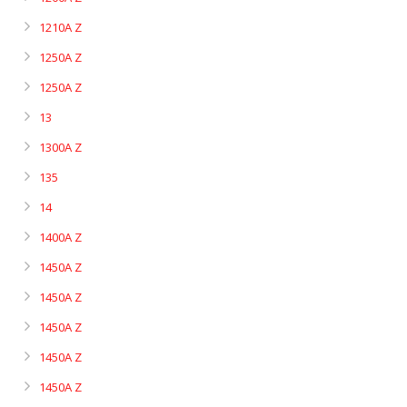
1210A Z
1250A Z
1250A Z
13
1300A Z
135
14
1400A Z
1450A Z
1450A Z
1450A Z
1450A Z
1450A Z