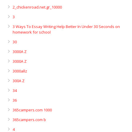
2_chickenroad.net.gr_10000
3
3 Ways To Essay Writing Help Better In Under 30 Seconds on
homework for school
30
3000A Z
3000A Z
3000allz
300A Z
34
36
365campers.com 1000
365campers.com b
4