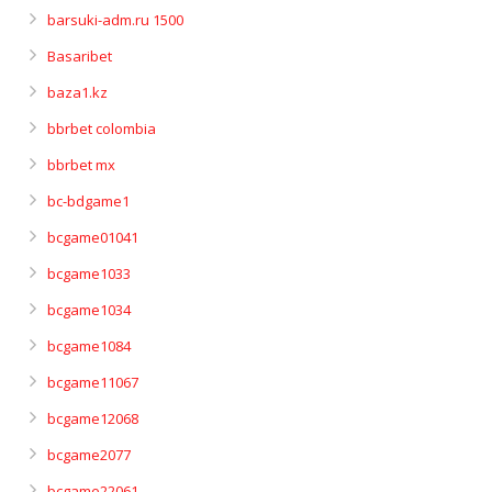
barsuki-adm.ru 1500
Basaribet
baza1.kz
bbrbet colombia
bbrbet mx
bc-bdgame1
bcgame01041
bcgame1033
bcgame1034
bcgame1084
bcgame11067
bcgame12068
bcgame2077
bcgame22061