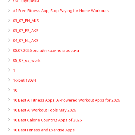
! Без рубрики
#1 Free Fitness App, Stop Paying for Home Workouts
03_07_EN_AKS
03_07_ES_AKS
04_07_NL_AKS
08.07.2026 онлайн казино в россии
08_07_es_work
1
1-xbeti18034
10
10 Best AI Fitness Apps: AI-Powered Workout Apps for 2026
10 Best AI Workout Tools May 2026
10 Best Calorie Counting Apps of 2026
10 Best Fitness and Exercise Apps