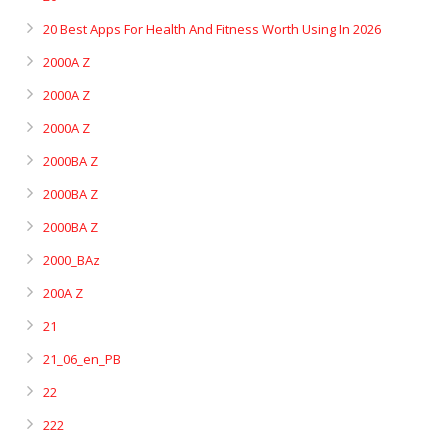
20 Best Apps For Health And Fitness Worth Using In 2026
2000A Z
2000A Z
2000A Z
2000BA Z
2000BA Z
2000BA Z
2000_BAz
200A Z
21
21_06_en_PB
22
222