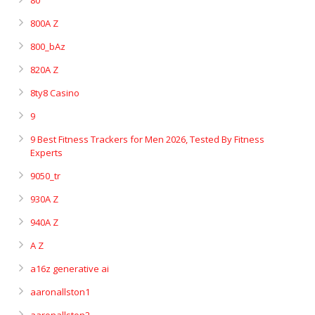
80
800A Z
800_bAz
820A Z
8ty8 Casino
9
9 Best Fitness Trackers for Men 2026, Tested By Fitness
Experts
9050_tr
930A Z
940A Z
A Z
a16z generative ai
aaronallston1