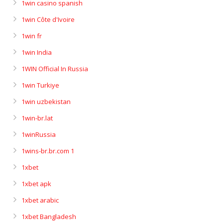
1win casino spanish
1win Côte d'Ivoire
1win fr
1win India
1WIN Official In Russia
1win Turkiye
1win uzbekistan
1win-br.lat
1winRussia
1wins-br.br.com 1
1xbet
1xbet apk
1xbet arabic
1xbet Bangladesh