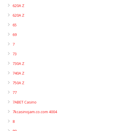
620A Z
620A Z
65
69
7
73
730A Z
740A Z
750A Z
77
7ABET Casino
7kcasinojam.co.com 4004
8