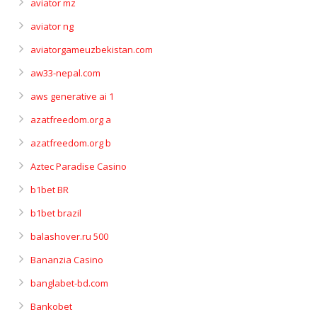
aviator mz
aviator ng
aviatorgameuzbekistan.com
aw33-nepal.com
aws generative ai 1
azatfreedom.org a
azatfreedom.org b
Aztec Paradise Casino
b1bet BR
b1bet brazil
balashover.ru 500
Bananzia Casino
banglabet-bd.com
Bankobet