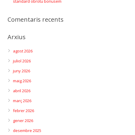
standard obrotu bonusem
Comentaris recents
Arxius
agost 2026
juliol 2026
juny 2026
maig 2026
abril 2026
març 2026
febrer 2026
gener 2026
desembre 2025