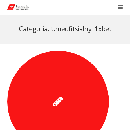
Empresa
Categoria: t.meofitsialny_1xbet
Xarxes
Qui som
Serveis
Instal·lacions
Identica
Cotxes de cortesia
Total Rapid Oil Change
Electromecànica
Asseguradores
Xapa i pintura
Contacte
Restauració de vehicles
Pneumàtics
Català