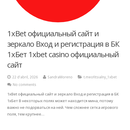
Español
1xBet официальный сайт и
зеркало Вход и регистрация в БК
1хБет 1xbet casino официальный
сайт
22 d'abril, 2026
SandraMoreno
t.meofitsialny_1xbet
No comments
1xBet официальный сайт и зеркало Вход и регистрация в БК
1хБет В некоторых полях может находится мина, потому
важно не подорваться на ней. Чем сложнее сетка игрового
поля, тем крупнее…