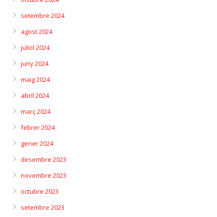
setembre 2024
agost 2024
juliol 2024
juny 2024
maig 2024
abril 2024
març 2024
febrer 2024
gener 2024
desembre 2023
novembre 2023
octubre 2023
setembre 2023