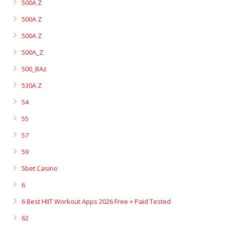
500A Z
500A Z
500A Z
500A_Z
500_BAz
530A Z
54
55
57
59
5bet Casino
6
6 Best HIIT Workout Apps 2026 Free + Paid Tested
62