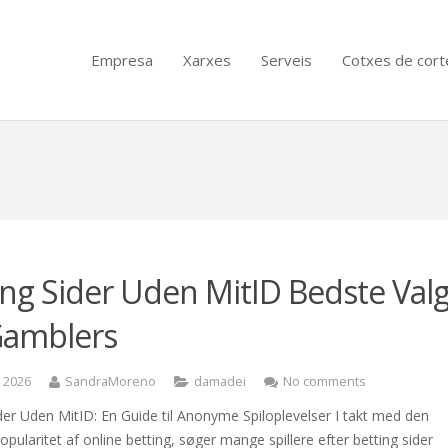
Empresa
Xarxes
Serveis
Cotxes de cort
ing Sider Uden MitID Bedste Val
Gamblers
, 2026
SandraMoreno
damadei
No comments
der Uden MitID: En Guide til Anonyme Spiloplevelser I takt med den
opularitet af online betting, søger mange spillere efter betting sider