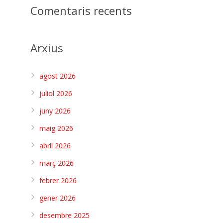
Comentaris recents
Arxius
agost 2026
juliol 2026
juny 2026
maig 2026
abril 2026
març 2026
febrer 2026
gener 2026
desembre 2025