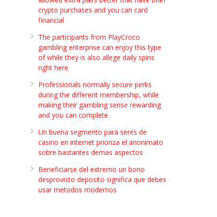
crypto purchases and you can card
financial
The participants from PlayCroco
gambling enterprise can enjoy this type
of while they is also allege daily spins
right here
Professionals normally secure perks
during the different membership, while
making their gambling sense rewarding
and you can complete
Un buena segmento para seres de
casino en internet prioriza el anonimato
sobre bastantes demas aspectos
Beneficiarse del extremo un bono
desprovisto deposito significa que debes
usar metodos modernos