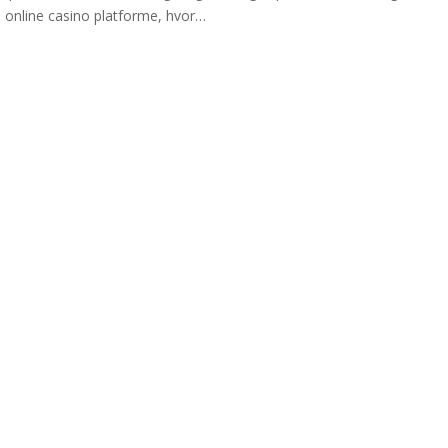
 online casino platforme, hvor…