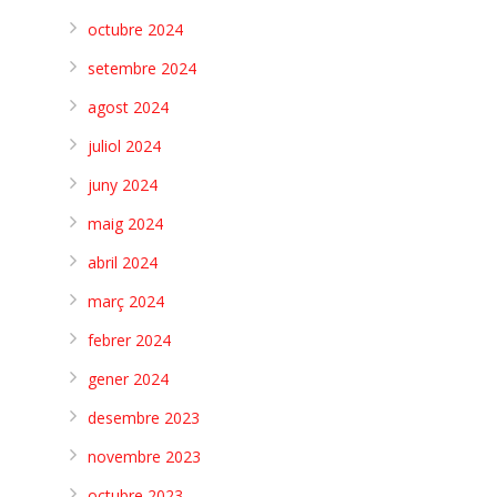
octubre 2024
setembre 2024
agost 2024
juliol 2024
juny 2024
maig 2024
abril 2024
març 2024
febrer 2024
gener 2024
desembre 2023
novembre 2023
octubre 2023