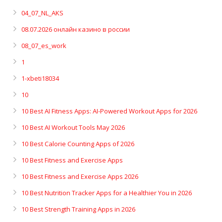
04_07_NL_AKS
08.07.2026 онлайн казино в россии
08_07_es_work
1
1-xbeti18034
10
10 Best AI Fitness Apps: AI-Powered Workout Apps for 2026
10 Best AI Workout Tools May 2026
10 Best Calorie Counting Apps of 2026
10 Best Fitness and Exercise Apps
10 Best Fitness and Exercise Apps 2026
10 Best Nutrition Tracker Apps for a Healthier You in 2026
10 Best Strength Training Apps in 2026