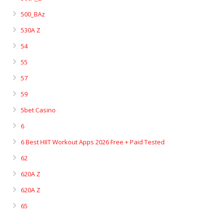
500_BAz
530A Z
54
55
57
59
5bet Casino
6
6 Best HIIT Workout Apps 2026 Free + Paid Tested
62
620A Z
620A Z
65