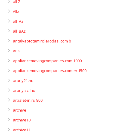
all Z
Allz
all_Az
all_BAz
antalyaototamircilerodasi.com b
APK
appliancemovingcompanies.com 1000
appliancemovingcompanies.comen 1500
arany21.hu
aranyiszi.hu
arbalet-in.ru 800
archive
archive10
archive11