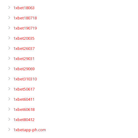
1xbet18063
1xbet180718
1xbet190719
1xbet20035
1xbet26037
1xbet29031
1xbet29069
1xbet310310
1xbet50617
1xbet60411
1xbet60618
1xbet80412
1xbetapp-ph.com