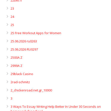
22bet IT
23
24
25
25 Free Workout Apps for Women
25.06.2026 ru0263
25.06.2026 RU0297
2500A Z
2999A Z
29black Casino
2rad-schmitz
2_chickenroad.net.gr_10000
3
3 Ways To Essay Writing Help Better In Under 30 Seconds on