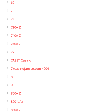
69
7
73
730A Z
740A Z
750A Z
77
7ABET Casino
7kcasinojam.co.com 4004
8
80
800A Z
800_bAz
820A Z