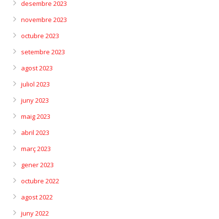
desembre 2023
novembre 2023
octubre 2023
setembre 2023
agost 2023
juliol 2023
juny 2023
maig 2023
abril 2023
març 2023
gener 2023
octubre 2022
agost 2022
juny 2022