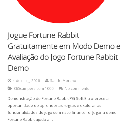
Español
Jogue Fortune Rabbit
Gratuitamente em Modo Demo e
Avaliação do Jogo Fortune Rabbit
Demo
4 de maig, 2026
SandraMoreno
365campers.com 1000
No comments
Demonstração do Fortune Rabbit PG Soft Ela oferece a
oportunidade de aprender as regras e explorar as
funcionalidades do jogo sem risco financeiro. Jogar a demo
Fortune Rabbit ajuda a…