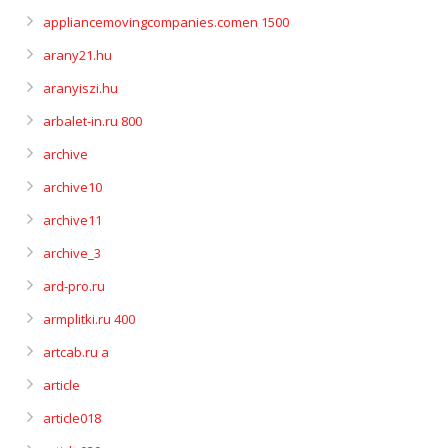
appliancemovingcompanies.comen 1500
arany21.hu
aranyiszi.hu
arbalet-in.ru 800
archive
archive10
archive11
archive_3
ard-pro.ru
armplitki.ru 400
artcab.ru a
article
article018