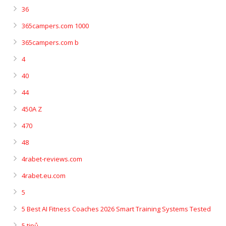
36
365campers.com 1000
365campers.com b
4
40
44
450A Z
470
48
4rabet-reviews.com
4rabet.eu.com
5
5 Best AI Fitness Coaches 2026 Smart Training Systems Tested
5 tipů