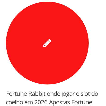
Fortune Rabbit onde jogar o slot do
coelho em 2026 Apostas Fortune