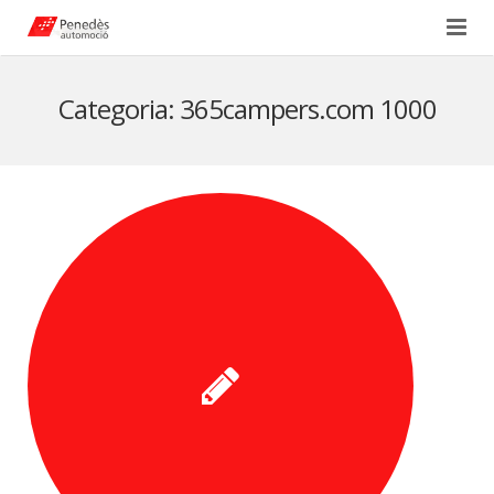
Empresa
Categoria: 365campers.com 1000
Xarxes
Qui som
Serveis
Instal·lacions
Identica
Cotxes de cortesia
Total Rapid Oil Change
Electromecànica
Asseguradores
Xapa i pintura
Contacte
Restauració de vehicles
Pneumàtics
Català