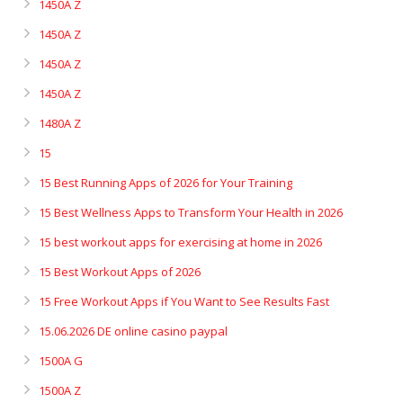
1450A Z
1450A Z
1450A Z
1450A Z
1480A Z
15
15 Best Running Apps of 2026 for Your Training
15 Best Wellness Apps to Transform Your Health in 2026
15 best workout apps for exercising at home in 2026
15 Best Workout Apps of 2026
15 Free Workout Apps if You Want to See Results Fast
15.06.2026 DE online casino paypal
1500A G
1500A Z