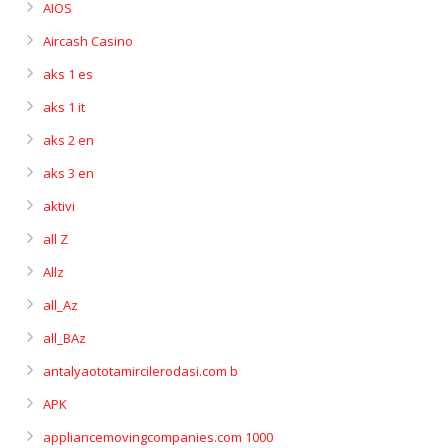
AIOS
Aircash Casino
aks 1 es
aks 1 it
aks 2 en
aks 3 en
aktivi
all Z
Allz
all_Az
all_BAz
antalyaototamircilerodasi.com b
APK
appliancemovingcompanies.com 1000