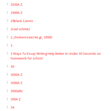
2500A Z
2999A Z
29black Casino
2rad-schmitz
2_chickenroad.net.gr_10000
3
3 Ways To Essay Writing Help Better In Under 30 Seconds on
homework for school
30
3000A Z
3000A Z
3000allz
300A Z
34