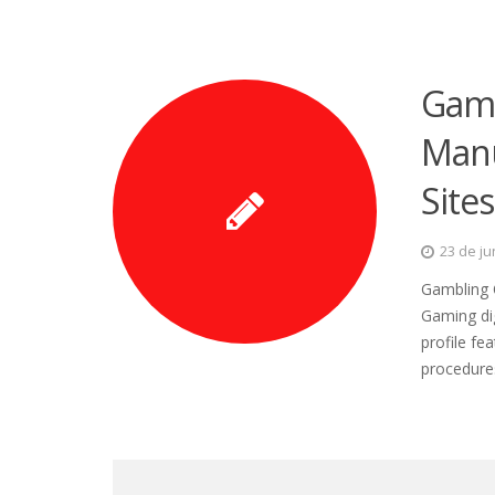
Gamb
Manu
Sites
23 de ju
Gambling 
Gaming di
profile f
procedure