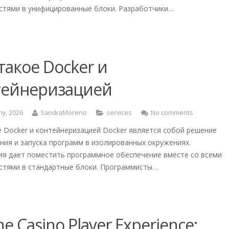
стями в унифицированные блоки. Разработчики…
такое Docker и
тейнеризацией
ny, 2026
SandraMoreno
services
No comments
е Docker и контейнеризацией Docker является собой решение
ания и запуска программ в изолированных окружениях.
ия дает поместить программное обеспечение вместе со всеми
стями в стандартные блоки. Программисты…
ne Casino Player Experience: