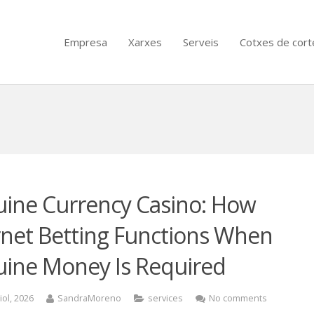
Empresa
Xarxes
Serveis
Cotxes de cort
ine Currency Casino: How
rnet Betting Functions When
ine Money Is Required
iol, 2026
SandraMoreno
services
No comments