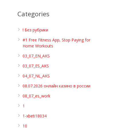
Categories
! Без рубрики
#1 Free Fitness App, Stop Paying for
Home Workouts
03_07_EN_AKS
03_07_ES_AKS
04_07_NL_AKS
08.07.2026 онлайн казино в россии
08_07_es_work
1
1-xbeti18034
10