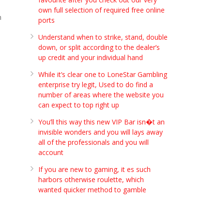
own full selection of required free online
h
ports
Understand when to strike, stand, double
down, or split according to the dealer’s
up credit and your individual hand
While it’s clear one to LoneStar Gambling
enterprise try legit, Used to do find a
number of areas where the website you
can expect to top right up
You’ll this way this new VIP Bar isn�t an
invisible wonders and you will lays away
all of the professionals and you will
account
If you are new to gaming, it es such
harbors otherwise roulette, which
wanted quicker method to gamble