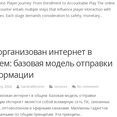
sino Player Journey: From Enrollment to Accountable Play The online
ounter entails multiple steps that influence player interaction with
tes. Each stage demands consideration to safety, monetary…
организован интернет в
м: базовая модель отправки
ормации
ny, 2026
SandraMoreno
services
No comments
низован интернет в общем: базовая модель отправки
ии Интернет является собой всемирную сеть ПК, связанных
, оптоволокном и эфирными каналами. Миллионы гаджетов
данными по общим принципам. Эти принципы…