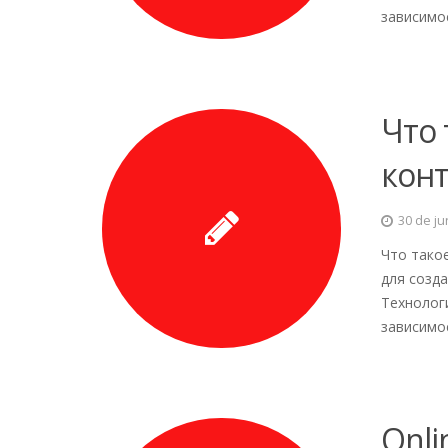
зависимо
Что 
кон
30 de ju
Что тако
для созд
Технолог
зависимо
Onli