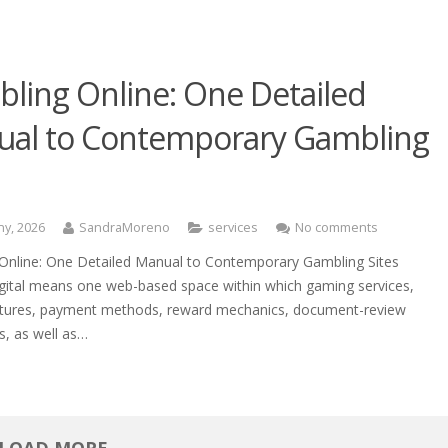
ling Online: One Detailed
al to Contemporary Gambling
ny, 2026
SandraMoreno
services
No comments
Online: One Detailed Manual to Contemporary Gambling Sites
gital means one web-based space within which gaming services,
eatures, payment methods, reward mechanics, document-review
s, as well as…
LOAD MORE