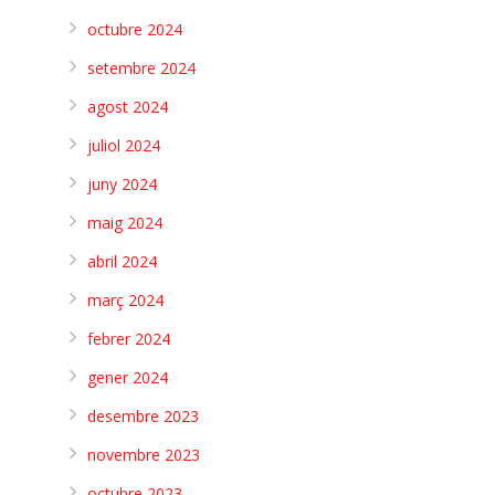
octubre 2024
setembre 2024
agost 2024
juliol 2024
juny 2024
maig 2024
abril 2024
març 2024
febrer 2024
gener 2024
desembre 2023
novembre 2023
octubre 2023