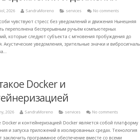
iol, 2026
SandraMoreno
services
No comments
соби чувствуют стресс без уведомлений и движения Нынешняя
ть переполнена беспрерывным ручьём компьютерных
ий, которые следуют субъекта с мгновения пробуждения до
я. Акустические уведомления, зрительные значки и вибросигнал
на…
такое Docker и
тейнеризацией
ny, 2026
SandraMoreno
services
No comments
е Docker и контейнеризацией Docker является собой платформу
ания и запуска приложений в изолированных средах. Технология
т заключить программное обеспечение вместе со всеми