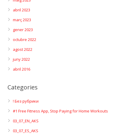
maig 2023
abril 2023
març 2023
gener 2023
octubre 2022
agost 2022
juny 2022
abril 2016
Categories
! Без рубрики
#1 Free Fitness App, Stop Paying for Home Workouts
03_07_EN_AKS
03_07_ES_AKS