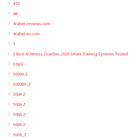
470
48
4rabet-reviews.com
4rabet.eu.com
5
5 Best AI Fitness Coaches 2026 Smart Training Systems Tested
5 tipů
5000A Z
5000BA_Z
500A Z
500A Z
500A Z
500A Z
500A_Z