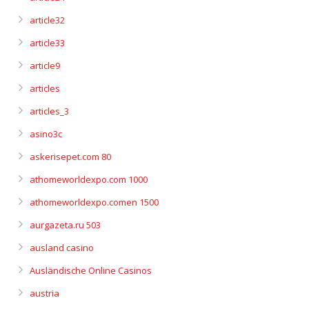
article32
article33
article9
articles
articles_3
asino3c
askerisepet.com 80
athomeworldexpo.com 1000
athomeworldexpo.comen 1500
aurgazeta.ru 503
ausland casino
Ausländische Online Casinos
austria