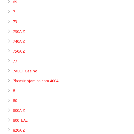
69
7
73
730A Z
740A Z
750A Z
77
7ABET Casino
7kcasinojam.co.com 4004
8
80
800A Z
800_bAz
820A Z