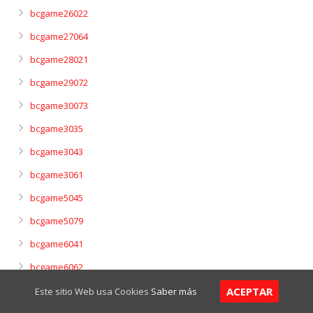
bcgame26022
bcgame27064
bcgame28021
bcgame29072
bcgame30073
bcgame3035
bcgame3043
bcgame3061
bcgame5045
bcgame5079
bcgame6041
bcgame6062
bcgame60710
ACEPTAR
Este sitio Web usa Cookies
Saber más