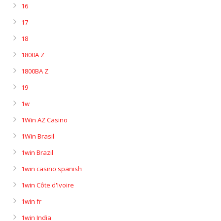
16
17
18
1800A Z
1800BA Z
19
1w
1Win AZ Casino
1Win Brasil
1win Brazil
1win casino spanish
1win Côte d'Ivoire
1win fr
1win India