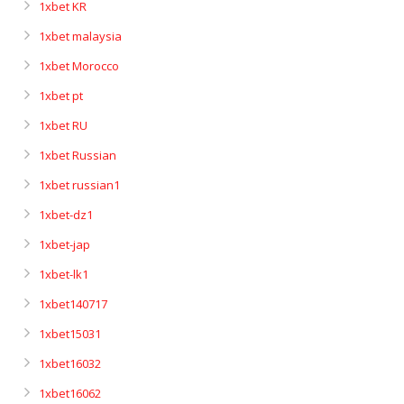
1xbet KR
1xbet malaysia
1xbet Morocco
1xbet pt
1xbet RU
1xbet Russian
1xbet russian1
1xbet-dz1
1xbet-jap
1xbet-lk1
1xbet140717
1xbet15031
1xbet16032
1xbet16062