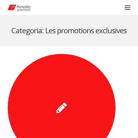
Empresa
Categoria: Les promotions exclusives
Xarxes
Qui som
Serveis
Instal·lacions
Identica
Cotxes de cortesia
Total Rapid Oil Change
Electromecànica
Asseguradores
Xapa i pintura
Contacte
Restauració de vehicles
Pneumàtics
Català