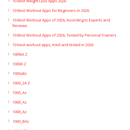
10 Best Weight Loss Apps 2026
10 Best Workout Apps for Beginners in 2026
10 Best Workout Apps of 2026, According to Experts and
Reviews
10 Best Workout Apps of 2026, Tested by Personal Trainers
10 best workout apps, tried and tested in 2026
100%A Z
1000A Z
1000allz
1000_2A Z
1000_Az
1000_Az
1000_Az
1000_BAz