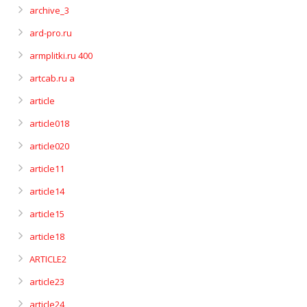
archive_3
ard-pro.ru
armplitki.ru 400
artcab.ru a
article
article018
article020
article11
article14
article15
article18
ARTICLE2
article23
article24