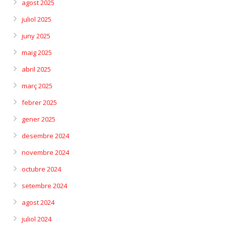
agost 2025
juliol 2025
juny 2025
maig 2025
abril 2025
març 2025
febrer 2025
gener 2025
desembre 2024
novembre 2024
octubre 2024
setembre 2024
agost 2024
juliol 2024