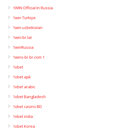
1WIN Official In Russia
1win Turkiye
1win uzbekistan
1win-br.lat
1winRussia
1wins-br.br.com 1
1xbet
1xbet apk
1xbet arabic
1xbet Bangladesh
1xbet casino BD
1xbet india
1xbet Korea