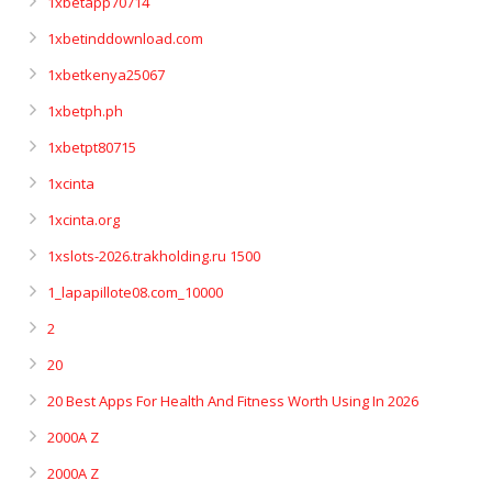
1xbetapp70714
1xbetinddownload.com
1xbetkenya25067
1xbetph.ph
1xbetpt80715
1xcinta
1xcinta.org
1xslots-2026.trakholding.ru 1500
1_lapapillote08.com_10000
2
20
20 Best Apps For Health And Fitness Worth Using In 2026
2000A Z
2000A Z