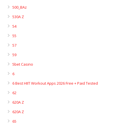
500_BAz
530A Z
54
55
57
59
5bet Casino
6
6 Best HIIT Workout Apps 2026 Free + Paid Tested
62
620A Z
620A Z
65