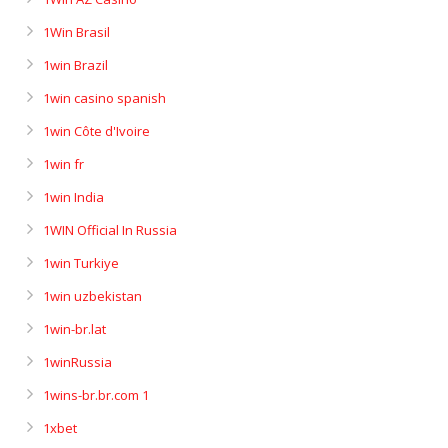
1Win Brasil
1win Brazil
1win casino spanish
1win Côte d'Ivoire
1win fr
1win India
1WIN Official In Russia
1win Turkiye
1win uzbekistan
1win-br.lat
1winRussia
1wins-br.br.com 1
1xbet