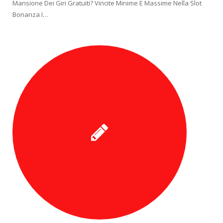
Mansione Dei Giri Gratuiti? Vincite Minime E Massime Nella Slot
Bonanza I…