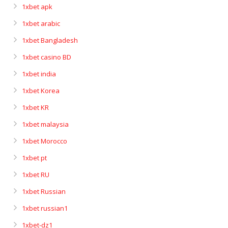
1xbet apk
1xbet arabic
1xbet Bangladesh
1xbet casino BD
1xbet india
1xbet Korea
1xbet KR
1xbet malaysia
1xbet Morocco
1xbet pt
1xbet RU
1xbet Russian
1xbet russian1
1xbet-dz1