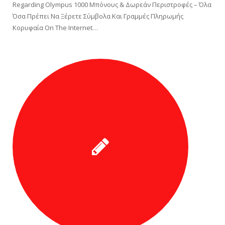
Regarding Olympus 1000 Μπόνους & Δωρεάν Περιστροφές – Όλα
Όσα Πρέπει Να Ξέρετε Σύμβολα Και Γραμμές Πληρωμής
Κορυφαία On The Internet…