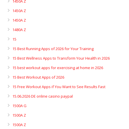
1450A Z
1450A Z
1450A Z
1480A Z
15
15 Best Running Apps of 2026 for Your Training
15 Best Wellness Apps to Transform Your Health in 2026
15 best workout apps for exercising at home in 2026
15 Best Workout Apps of 2026
15 Free Workout Apps if You Want to See Results Fast
15.06.2026 DE online casino paypal
1500A G
1500A Z
1500A Z