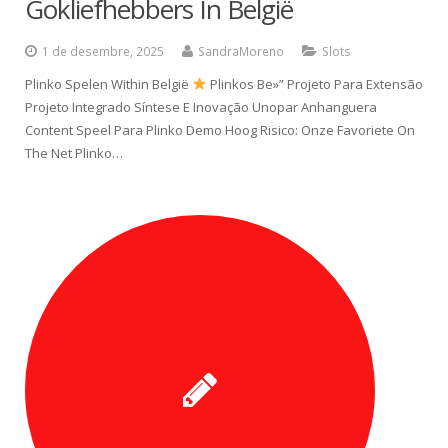
Gokliefhebbers In België
1 de desembre, 2025
SandraMoreno
Slots
Plinko Spelen Within België
Plinkos Be»” Projeto Para Extensão
Projeto Integrado Síntese E Inovação Unopar Anhanguera
Content Speel Para Plinko Demo Hoog Risico: Onze Favoriete On
The Net Plinko…