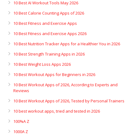
10 Best AI Workout Tools May 2026
10 Best Calorie Counting Apps of 2026
10 Best Fitness and Exercise Apps
10 Best Fitness and Exercise Apps 2026
10 Best Nutrition Tracker Apps for a Healthier You in 2026
10 Best Strength Training Apps in 2026
10 Best Weight Loss Apps 2026
10 Best Workout Apps for Beginners in 2026
10 Best Workout Apps of 2026, According to Experts and
Reviews
10 Best Workout Apps of 2026, Tested by Personal Trainers
10 best workout apps, tried and tested in 2026
100%A Z
1000A Z