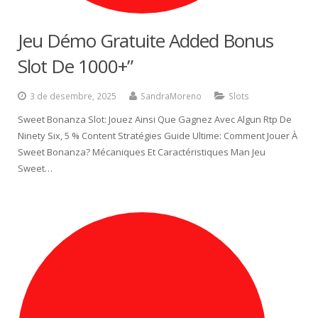
Jeu Démo Gratuite Added Bonus
Slot De 1000+”
3 de desembre, 2025
SandraMoreno
Slots
Sweet Bonanza Slot: Jouez Ainsi Que Gagnez Avec Algun Rtp De
Ninety Six, 5 % Content Stratégies Guide Ultime: Comment Jouer À
Sweet Bonanza? Mécaniques Et Caractéristiques Man Jeu
Sweet…