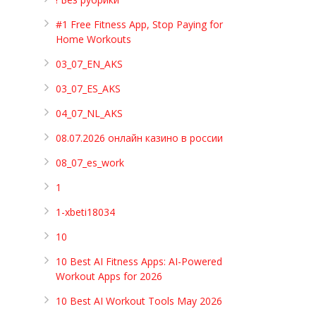
#1 Free Fitness App, Stop Paying for
Home Workouts
03_07_EN_AKS
03_07_ES_AKS
04_07_NL_AKS
08.07.2026 онлайн казино в россии
08_07_es_work
1
1-xbeti18034
10
10 Best AI Fitness Apps: AI-Powered
Workout Apps for 2026
10 Best AI Workout Tools May 2026