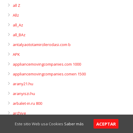
all Z
Allz
all_Az
all_BAz
antalyaototamircilerodasi.com b
APK
appliancemovingcompanies.com 1000
appliancemovingcompanies.comen 1500
arany21.hu
aranyiszi.hu
arbalet-in.ru 800
archive
archive10
ACEPTAR
Este sitio Web usa Cookies
Saber más
archive11