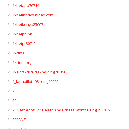
1xbetapp70714
1xbetinddownload.com
1xbetkenya25067
1xbetph.ph
1xbetpt80715
1xcinta
1xcinta.org
1xslots-2026.trakholding.ru 1500
1_lapapillote08.com_10000
2
20
20 Best Apps For Health And Fitness Worth Using In 2026
2000A Z