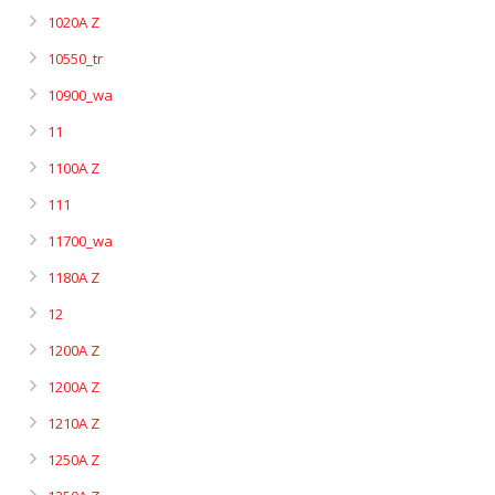
1020A Z
10550_tr
10900_wa
11
1100A Z
111
11700_wa
1180A Z
12
1200A Z
1200A Z
1210A Z
1250A Z