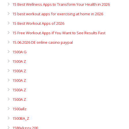
15 Best Wellness Apps to Transform Your Health in 2026
15 best workout apps for exercising at home in 2026
15 Best Workout Apps of 2026
15 Free Workout Apps if You Want to See Results Fast
15.06.2026 DE online casino paypal
1500A G
1500A Z
1500A Z
1500A Z
1500A Z
1500A Z
1500allz
1500BA_Z
1586vkg.ru 200