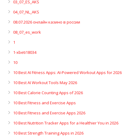
03_07_ES_AKS
04_07_NL_AKS
08.07.2026 онлайн казино в россии
08_07_es_work
1
1-xbeti18034
10
10 Best AI Fitness Apps: AI-Powered Workout Apps for 2026
10 Best AI Workout Tools May 2026
10 Best Calorie Counting Apps of 2026
10 Best Fitness and Exercise Apps
10 Best Fitness and Exercise Apps 2026
10 Best Nutrition Tracker Apps for a Healthier You in 2026
10 Best Strength Training Apps in 2026