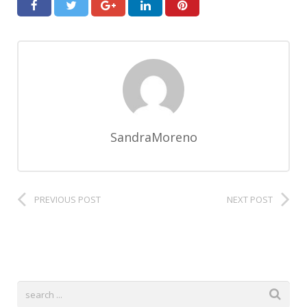
SandraMoreno
PREVIOUS POST
NEXT POST