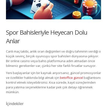
Español
Spor Bahisleriyle Heyecan Dolu
Anlar
Canlı maç takibi, anlık oran değişimleri ve doğru tahminin verdiği o
küçük sevinç, birçok oyuncuyu spor bahisleri dünyasına çekiyor.
Bir online casino veya bahis platformuna adım atmadan önce
bilmeniz gerekenler var, çünkü her site farklı fırsatlar sunuyor.
Yeni başlayanlar için bir kaynak arıyorsanız, güncel promosyonlar
ve özellikler hakkında bilgi almak için
betoffice güncel
bağlantısını
kontrol etmek isteyebilirsiniz. Kısa sürede, kayıt süreçlerinden
para yatırma seçeneklerine kadar pek çok detayı öğrenmek
mümkün.
İçindekiler