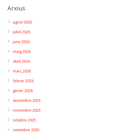
Arxius
agost 2026
juliol 2026
juny 2026
maig 2026
abril 2026
març 2026
febrer 2026
gener 2026
desembre 2025
novembre 2025
octubre 2025
setembre 2025