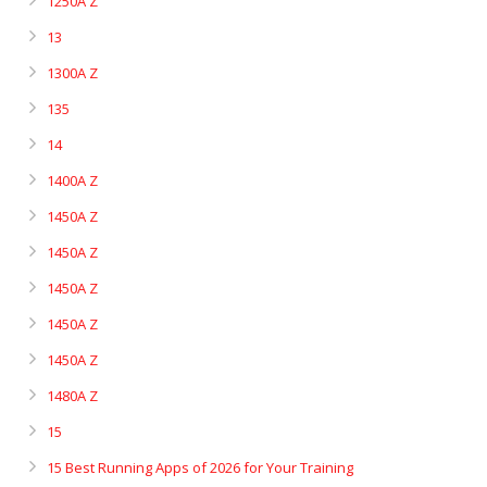
1250A Z
13
1300A Z
135
14
1400A Z
1450A Z
1450A Z
1450A Z
1450A Z
1450A Z
1480A Z
15
15 Best Running Apps of 2026 for Your Training