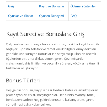
Giriş
Kayıt ve Bonuslar
Ödeme Yöntemleri
Oyunlar ve Slotlar
Oyuncu Deneyimi
FAQ
Kayıt Süreci ve Bonuslara Giriş
Çoğu online casino veya bahis platformu, basit bir kayıt formu ile
başlıyor. E-posta, telefon ve temel kimlik bilgileri; onay adımları
genelde kısa sürüyor. Bonuslar ise siteyi cazip kılan en önemli
öğelerden biri, ama dikkat etmek gerek. Çevrimi şartları,
maksimum bahis limitleri ve geçerlilik süreleri, küçük ama önemli
farklılıklar oluşturuyor.
Bonus Türleri
Hoş geldin bonusu, kayıp iadesi, bedava bahis ve artırılmış oran
promosyonları en sık karşılaşılanlar. Her birinin avantajı farklı,
ben bazen sadece hoş geldin bonusunu kullanıyorum, çünkü
yönetilmesi daha kolay geliyor.